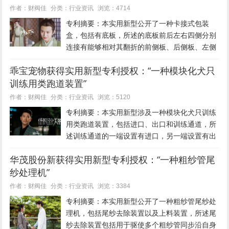
行业资讯
作者：财阀佳
分类：
浏览：4714
专利摘要：本实用新型公开了一种卡接式包装
盒，包括有底板，所述的底板前后左右四侧分别
连接有能够相对其翻折的前侧板、后侧板、左侧
板、右侧板，所述的前侧板左右两侧均连接有能
乖宝宠物获得实用新型专利授权：“一种模块化犬只
够相对其翻折的前卡接板，所述的后侧板左右两
训练用类跑道装置”
侧均连接有能够相对其翻折的后卡接...
行业资讯
作者：财阀佳
分类：
浏览：5120
专利摘要：本实用新型涉及一种模块化犬只训练
用类跑道装置，包括进口、出口和训练通道，所
述训练通道的一端设置有进口，另一端设置有出
口，所述训练通道包括功能性模块通道组件和装
华茂股份新获得实用新型专利授权：“一种粗纱管尾
配通道组件，所述功能性模块通道组件利用装配
纱处理机”
通道组件连接组成第一通道和第二...
行业资讯
作者：财阀佳
分类：
浏览：3384
专利摘要：本实用新型公开了一种粗纱管尾纱处
理机，包括尾纱去除装置以及上料装置，所述尾
纱去除装置包括用于驱使多个粗纱管同步沿自身