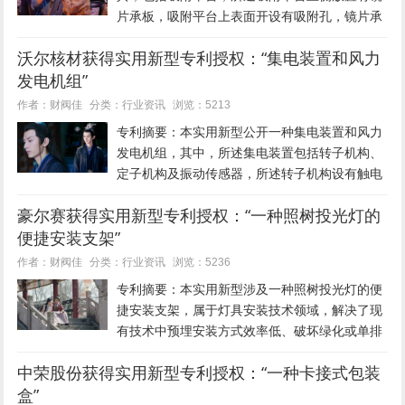
片承板，吸附平台上表面开设有吸附孔，镜片承
板上开设有与吸附孔位置对应的通孔，吸附平台
沃尔核材获得实用新型专利授权：“集电装置和风力
上表面在镜片承板两侧设有限位板，两限位板之
发电机组”
间设有靠着镜片承板后侧的定位销...
行业资讯
作者：财阀佳
分类：
浏览：5213
专利摘要：本实用新型公开一种集电装置和风力
发电机组，其中，所述集电装置包括转子机构、
定子机构及振动传感器，所述转子机构设有触电
面，所述定子机构设有导电面，所述振动传感器
豪尔赛获得实用新型专利授权：“一种照树投光灯的
设于所述定子机构，用于检测定子机构的振动；
便捷安装支架”
其中，所述转子机构和所述定子机...
行业资讯
作者：财阀佳
分类：
浏览：5236
专利摘要：本实用新型涉及一种照树投光灯的便
捷安装支架，属于灯具安装技术领域，解决了现
有技术中预埋安装方式效率低、破坏绿化或单排
插杆安插不稳定的问题。本实用新型包括灯具安
中荣股份获得实用新型专利授权：“一种卡接式包装
装框和支腿，所述支腿的上端与所述灯具安装框
盒”
的底部连接，所述支腿的下端设有...