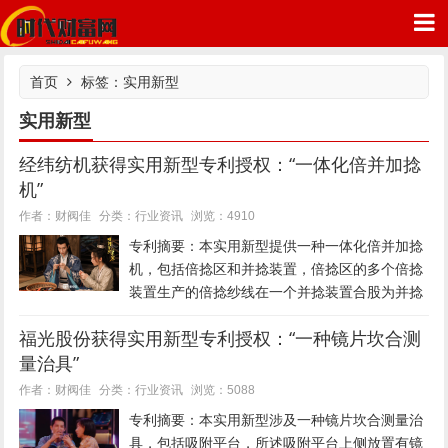
首页
标签：实用新型
实用新型
经纬纺机获得实用新型专利授权：“一体化倍并加捻
时代财富网
机”
行业资讯
作者：财阀佳
分类：
浏览：4910
专利摘要：本实用新型提供一种一体化倍并加捻
机，包括倍捻区和并捻装置，倍捻区的多个倍捻
装置生产的倍捻纱线在一个并捻装置合股为并捻
纱线，在倍捻装置中设有大致水平布置的转轴，
福光股份获得实用新型专利授权：“一种镜片坎合测
转轴用于安装原丝卷装，在转轴的下方设有导丝
量治具”
器，导丝器用于将纱线引出至储纱...
行业资讯
作者：财阀佳
分类：
浏览：5088
专利摘要：本实用新型涉及一种镜片坎合测量治
具，包括吸附平台，所述吸附平台上侧放置有镜