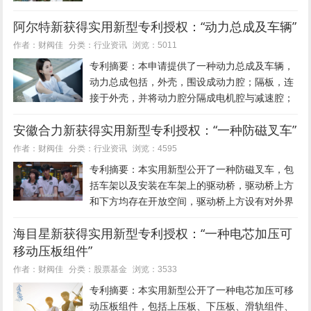
轴向转动退绕尾纱的退绕机构以及用于将粗纱管
阿尔特新获得实用新型专利授权：“动力总成及车辆”
推离所述退绕机构的推动机构，所述上料装置包
括用于承载粗纱管的承料板以及用...
行业资讯
作者：财阀佳
分类：
浏览：5011
专利摘要：本申请提供了一种动力总成及车辆，
动力总成包括，外壳，围设成动力腔；隔板，连
接于外壳，并将动力腔分隔成电机腔与减速腔；
以及回油结构，包括回油通道，回油通道设置于
安徽合力新获得实用新型专利授权：“一种防磁叉车”
外壳中并连通于电机腔与减速腔，且回油通道在
径向上的底部表面自电机腔朝向减...
行业资讯
作者：财阀佳
分类：
浏览：4595
专利摘要：本实用新型公开了一种防磁叉车，包
括车架以及安装在车架上的驱动桥，驱动桥上方
和下方均存在开放空间，驱动桥上方设有对外界
磁场进行屏蔽的第一防磁覆盖板。本实用新型结
海目星新获得实用新型专利授权：“一种电芯加压可
构简单，通过在叉车周围用高导磁材料将磁场屏
移动压板组件”
蔽；叉车内部电路线束使用铜箔将...
股票基金
作者：财阀佳
分类：
浏览：3533
专利摘要：本实用新型公开了一种电芯加压可移
动压板组件，包括上压板、下压板、滑轨组件、