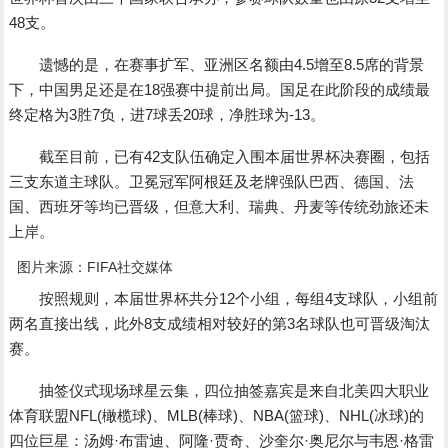
48支。
遗憾的是，在赛事扩军、亚洲区名额由4.5增至8.5席的背景
下，中国男足还是在18强赛中提前出局。国足在此阶段的成绩最
终定格为3胜7负，进7球丢20球，净胜球为-13。
截至目前，已有42支队伍确定入围本届世界杯决赛圈，包括
三支东道主球队。卫冕冠军阿根廷及老牌强队巴西、德国、法
国、西班牙等均已晋级，但意大利、瑞典、丹麦等传统劲旅还未
上岸。
图片来源：FIFA社交媒体
按照规则，本届世界杯共分12个小组，每组4支球队，小组前
两名直接出线，此外8支成绩相对较好的第3名球队也可晋级淘汰
赛。
抽签仪式现场球星云集，四位抽签嘉宾是来自北美四大职业
体育联盟NFL(橄榄球)、MLB(棒球)、NBA(篮球)、NHL(冰球)的
四位巨星：汤姆·布雷迪、阿隆·贾奇、沙奎尔·奥尼尔与韦恩·格雷