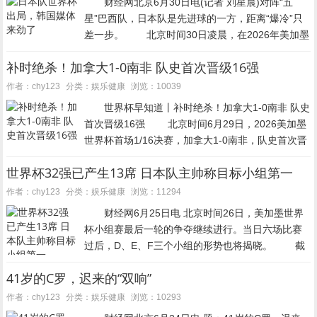
财经网北京6月30日电(记者 刘星晨)对阵“五
星”巴西队，日本队是先进球的一方，距离“爆冷”只
差一步。 北京时间30日凌晨，在2026年美加墨
世界杯1/16决赛中，日本队经过鏖战1:2不敌巴西
补时绝杀！加拿大1-0南非 队史首次晋级16强
队，仍未能在世界杯淘汰赛阶段收获胜利。...
娱乐健康
作者：chy123
分类：
浏览：10039
世界杯早知道丨补时绝杀！加拿大1-0南非 队史
首次晋级16强 北京时间6月29日，2026美加墨
世界杯首场1/16决赛，加拿大1-0南非，队史首次晋
级世界杯16强。 上半场，两队均未取得进球。
世界杯32强已产生13席 日本队主帅称目标小组第一
下半场补时第2分钟，欧斯塔基奥破...
娱乐健康
作者：chy123
分类：
浏览：11294
财经网6月25日电 北京时间26日，美加墨世界
杯小组赛最后一轮的争夺继续进行。当日六场比赛
过后，D、E、F三个小组的形势也将揭晓。 截
至目前，已经有13支球队晋级淘汰赛。日本队主帅
41岁的C罗，迟来的“双响”
森保一赛前表示，希望球队击败瑞典，以小组头...
娱乐健康
作者：chy123
分类：
浏览：10293