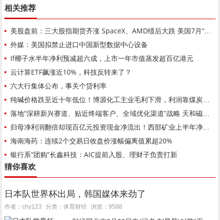
相关推荐
美股盘前：三大股指期货齐涨 SpaceX、AMD绩后大跌 美国7月“小非农”不及预期
外媒：美国拟禁止进口中国新型数据中心设备
If椰子水半年净利预减超六成，上市一年市值蒸发超百亿港元
云计算ETF飙涨近10%，科技反转来了？
六大行集体公布，事关个贷利率
纯碱价格跌至近十年低位！博源化工主业毛利下滑，利润靠煤炭收益托底
落地“深耕新兴赛道、贴近终端客户、全域优化渠道”战略 天和磁材与深圳联拓共同投资设立新公司
归母净利润翻倍却现百亿元投资现金净流出！西部矿业上半年净赚近42亿元背后：铜钼暴涨掩盖非铜产能未达标隐忧
海南海药：连续2个交易日收盘价涨幅偏离值累超20%
银行系“团购”长鑫科技：AIC提前入股、理财子负责打新
猜你喜欢
日本队世界杯出局，韩国媒体来劲了
体育财经
作者：chy123
分类：
浏览：9588