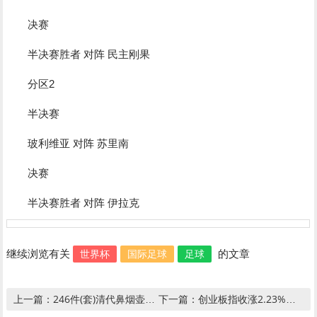
决赛
半决赛胜者 对阵 民主刚果
分区2
半决赛
玻利维亚 对阵 苏里南
决赛
半决赛胜者 对阵 伊拉克
世界杯
国际足球
足球
继续浏览有关
的文章
246件(套)清代鼻烟壶亮相沈阳 方寸间展高超技艺
创业板指收涨2.23%，机器人概念拉升,创业板指收涨2.23%，机器人概念拉升
上一篇：
下一篇：