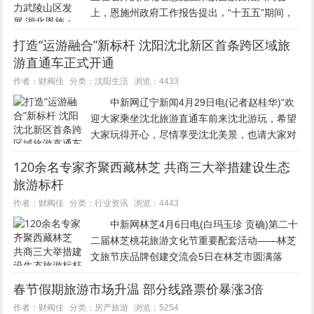
上，恩施州政府工作报告提出，“十五五”期间，
该州将构建全域联动、全链创新、全民参与的“大
打造“运游融合”新标杆 沈阳沈北新区首条跨区域旅
旅游”发展格局，打造世界级旅游目的地，助力武
游直通车正式开通
陵山区发展。...
沈阳生活
作者：财阀佳
分类：
浏览：4433
中新网辽宁新闻4月29日电(记者赵桂华)“欢
迎大家乘坐沈北旅游直通车前来沈北游玩，希望
大家玩得开心，尽情享受沈北美景，也请大家对
我们的服务提出宝贵的意见和建议。”4月29日上
120余名专家齐聚西藏林芝 共商三大举措建设生态
午，沈阳市沈北新区委常委、副区长夏玮带领相
旅游标杆
关团队，一边向...
行业资讯
作者：财阀佳
分类：
浏览：4443
中新网林芝4月6日电(白玛玉珍 贡确)第二十
二届林芝桃花旅游文化节重要配套活动——林芝
文旅节庆品牌创建交流会5日在林芝市圆满落
幕。 图为林芝文旅节庆品牌创建交流会现场。白
春节假期旅游市场升温 部分线路票价暴涨3倍
玛玉珍 摄 林芝市人民政府副市长刘春祥在
致辞中表...
房产旅游
作者：财阀佳
分类：
浏览：5254