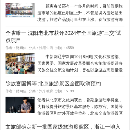
距离春节还有一个多月的时间，目前假期旅
游市场的热度已明显上升，不管是境内游还是出
境游，旅游产品预订量都在上涨。春节旅游有哪
些热门目的地和新趋势呢？ 北京市朝阳区的
全省唯一 沈阳老北市获评2024年全国旅游“三交”试
一家旅行社的相关负责人表示，今年出境游方
点项目
面，春节期间的“...
沈阳生活
作者：财阀佳
分类：
浏览：4559
中新网辽宁新闻10月8日电 文化和旅游部、
国家民委、国家发展改革委联合实施旅游促进各
民族交往交流交融计划，旨在以旅游业高质量发
展推动各民族铸牢中华民族共同体意识，加强中
除故宫国博等 北京旅游景区全面取消预约
华民族共同体建设。9月23日，旅游促进各民族
交往交流交融计划协...
汽车教育
作者：财阀佳
分类：
浏览：5199
记者从北京市文旅局获悉，暑期旅游旺季将至，
为持续提升旅游景区基本服务，除故宫、国博等
旅游景区和对外开放单位外，北京全市旅游景区
已全面取消预约要求。 同时，北京市文旅局要求
文旅部确定新一批国家级旅游度假区，浙江一地入
各旅游景区： 要提供高质量文旅产品供给，针对