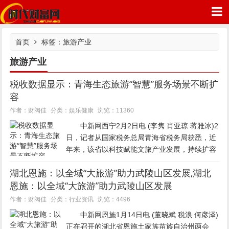
首页
标签：旅游产业
旅游产业
税收数据显示：青海生态旅游“智慧”服务场景不断扩
时代财富网
容
娱乐健康
作者：财阀佳
分类：
浏览：11360
中新网西宁2月2日电 (李隽 肖亚琼 蒋雅冰)2
日，记者从国家税务总局青海省税务局获悉，近
年来，该省以科技赋能文旅产业发展，持续扩容
生态旅游产业智慧服务场景，通过5G覆盖、智慧
湖北恩施：以全域“大旅游”助力武陵山区发展,湖北
系统搭建、智能设备升级等多元举措，推动传统
恩施：以全域“大旅游”助力武陵山区发展
景区向智慧景区转型...
行业资讯
作者：财阀佳
分类：
浏览：4496
中新网恩施1月14日电 (董晓斌 税浪 何彦泽)
正在召开的湖北省恩施土家族苗族自治州两会