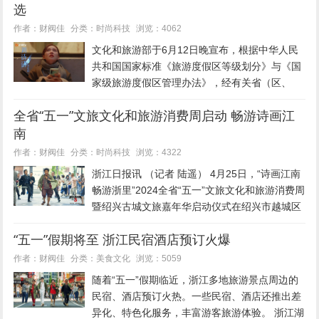
选
暑期要增设遮阳避雨棚...
时尚科技
作者：财阀佳
分类：
浏览：4062
文化和旅游部于6月12日晚宣布，根据中华人民
共和国国家标准《旅游度假区等级划分》与《国
家级旅游度假区管理办法》，经有关省（区、
市）、新疆生产建设兵团文化和旅游行政部门推
全省“五一”文旅文化和旅游消费周启动 畅游诗画江
荐，文化和旅游部按程序组织认定并完成公示，
南
确定22家旅游度假区为新一批...
时尚科技
作者：财阀佳
分类：
浏览：4322
浙江日报讯 （记者 陆遥） 4月25日，“诗画江南
畅游浙里”2024全省“五一”文旅文化和旅游消费周
暨绍兴古城文旅嘉年华启动仪式在绍兴市越城区
开幕。 活动旨在抢抓“五一”假期消费黄金节点，
“五一”假期将至 浙江民宿酒店预订火爆
全面激发文旅消费潜力，持续巩固我省文旅市场
稳中向...
美食文化
作者：财阀佳
分类：
浏览：5059
随着“五一”假期临近，浙江多地旅游景点周边的
民宿、酒店预订火热。一些民宿、酒店还推出差
异化、特色化服务，丰富游客旅游体验。 浙江湖