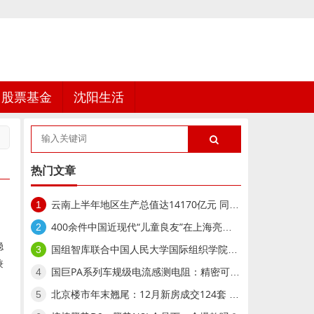
股票基金
沈阳生活
热门文章
云南上半年地区生产总值达14170亿元 同比增长5.1%
1
400余件中国近现代“儿童良友”在上海亮相,400余件中国近现代“儿童良友”在上海亮相
2
稳
国组智库联合中国人民大学国际组织学院举办“AI时代的国际组织重构与全球领导力人才战略”研讨会
3
兼
国巨PA系列车规级电流感测电阻：精密可靠的动力守护者
4
北京楼市年末翘尾：12月新房成交124套 二手房回暖明显
5