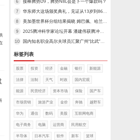
接棒腾势D9，腾势N8L会是下一个爆款吗？
6
华东师大这场颁奖典礼，见证从13岁到86岁的文学奔赴
7
美加墨世界杯分组结果揭晓 姆巴佩、哈兰德小组赛相遇美加墨世界杯分组结果揭晓 姆巴佩、哈兰德小组赛相遇
8
2025腾冲科学家论坛开幕 潘建伟获腾冲科学大奖,2025腾冲科学家论坛开幕 潘建伟获腾冲科学大奖
9
供
国内知名职业高尔夫球员汇聚广州“比武”国内知名职业高尔夫球员汇聚广州“比武”
10
在
标签列表
股票
投资
经济
金融
银行
新能源
盘
法律
法制
天气
时政
国内宏观
能源
民营经济
资本市场
保险
国产车
科
市场营销
旅游产业
金价
奔驰
越野车
。
华为
通信
数码
美股
互联网电商
电子商务
电脑
运营商
民用航空
半导体
日本汽车
软件
新车
篮球