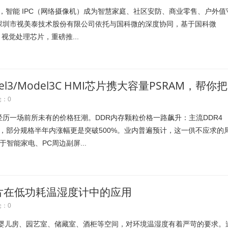
融合，智能 IPC（网络摄像机）成为智慧家庭、社区安防、商业零售、户外值
深圳市视美泰技术股份有限公司依托与国科微的深度协同，基于国科微
OV 视觉处理芯片，重磅推...
3/Model3C HMI芯片携大容量PSRAM，帮你把
：0
历一场前所未有的价格狂潮。DDR内存颗粒价格一路飙升：主流DDR4
9%，部分规格半年内涨幅更是突破500%。业内普遍预计，这一供不应求的
于智能家电、PC周边副屏...
U芯片在低功耗温湿度计中的应用
：0
，婴儿房、园艺室、储藏室、酒柜等空间，对环境温湿度有着严苛的要求。