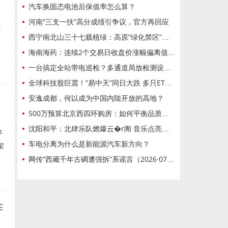
汽车换固态电池后保值率怎么算？
河南“三支一扶”高分成绩引争议，官方再回应
源
西宁南北山三十七载植绿：高原“绿化禁区”蜕变城市绿肺
海南海药：连续2个交易日收盘价涨幅偏离值累超20%
一台搞定全站带电巡检？多通道局放检测设备技术科普
全球科技股巨震！“易中天”同日大跌 多只ETF异动 发生了什么？
安逸成都，何以成为中国内陆开放的高地？
500万预算北京西四环购房：如何平衡品质与价格？龙樾璟序全维度对比解析500万预算北京西四环购房：如何平衡品质与价格？龙樾璟序全维度对比解析
沈阳和平：北肆乐队燃爆云�r阁 音乐点亮沈城夏夜
半
车电分离为什么是新能源汽车新方向？
架
网传“西藏千年古碉遭强拆”系谣言（2026·07·27）
阵