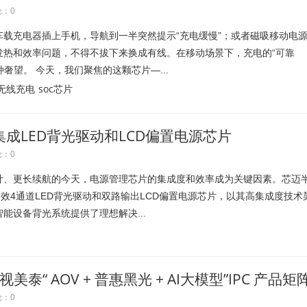
：0
载充电器插上手机，导航到一半突然提示“充电缓慢”；或者磁吸移动电
发热和效率问题，不得不拔下来换成有线。在移动场景下，充电的“可靠
种奢望。 今天，我们聚焦的这颗芯片—...
无线充电
soc芯片
集成LED背光驱动和LCD偏置电源芯片
：0
计、更长续航的今天，电源管理芯片的集成度和效率成为关键因素。芯迈
2高效4通道LED背光驱动和双路输出LCD偏置电源芯片，以其高集成度技术
能设备背光系统提供了理想解决...
美泰“ AOV + 普惠黑光 + AI大模型”IPC 产品矩
：0