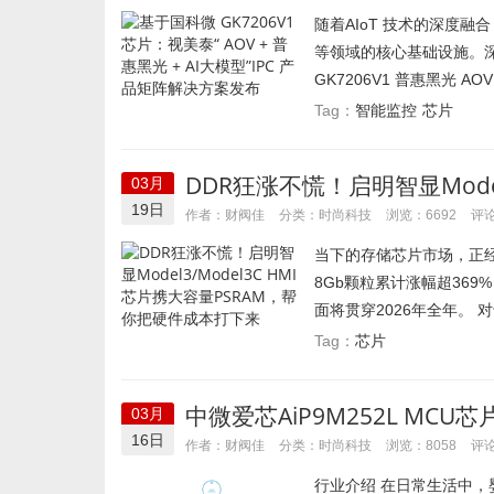
随着AIoT 技术的深度
等领域的核心基础设施。
GK7206V1 普惠黑光 A
智能监控
芯片
Tag：
DDR狂涨不慌！启明智显Model
03月
硬件成本打下来
19日
时尚科技
作者：财阀佳
分类：
浏览：6692
评论
当下的存储芯片市场，正经
8Gb颗粒累计涨幅超36
面将贯穿2026年全年。 对
芯片
Tag：
中微爱芯AiP9M252L MC
03月
16日
时尚科技
作者：财阀佳
分类：
浏览：8058
评论
行业介绍 在日常生活中