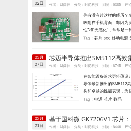
02日
时尚科技
作者：财阀佳
分类：
浏览：6385
评论
你有没有过这样的经历？车
吸附在手机背面，却因为
性”和“无感化”，常常是一
芯片
soc
移动电源
Tag：
芯迈半导体推出SM5112高效
03月
27日
时尚科技
作者：财阀佳
分类：
浏览：6745
评论
在智能设备追求更轻薄设
导体最新推出的SM511
构和卓越的性能表现，为智
电源
芯片
数码
Tag：
基于国科微 GK7206V1 芯片：视
03月
解决方案发布
21日
时尚科技
作者：财阀佳
分类：
浏览：8448
评论