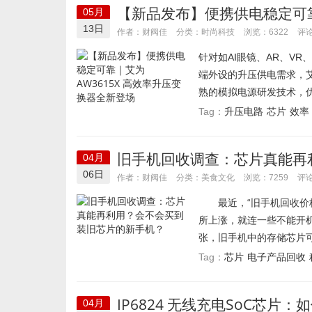
【新品发布】便携供电稳定可靠
05月
13日
时尚科技
作者：财阀佳
分类：
浏览：6322
评论
针对如AI眼镜、AR、V
端外设的升压供电需求，
熟的模拟电源研发技术，优
升压电路
芯片
效率
Tag：
旧手机回收调查：芯片真能再
04月
06日
美食文化
作者：财阀佳
分类：
浏览：7259
评论
最近，“旧手机回收价格
所上涨，就连一些不能开
张，旧手机中的存储芯片可
芯片
电子产品回收
Tag：
IP6824 无线充电SoC芯
04月