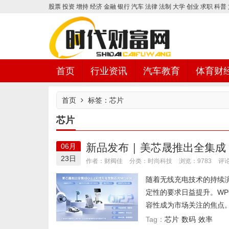
股票
投资
增持
经济
金融
银行
汽车
法律
法制
大学
创业
求职
科普
首页
行业资讯
汽车教育
体育财
首页
标签：芯片
芯片
时代财富网
新品发布 | 美芯晟推出全集成 Q
06月
23日
时尚科技
作者：财阀佳
分类：
浏览：9783
评论
随着无线充电技术的持续
定性的要求日益提升。WP
容性成为市场关注的焦点。
芯片
数码
效率
Tag：