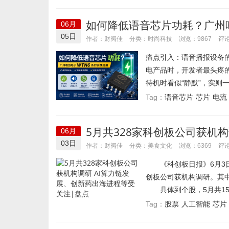
如何降低语音芯片功耗？广州
06月
05日
时尚科技
作者：财阀佳
分类：
浏览：9867
评论
痛点引入：语音播报设备
电产品时，开发者最头疼
待机时看似“静默”，实则一
语音芯片
芯片
电流
Tag：
5月共328家科创板公司获机
06月
点
03日
美食文化
作者：财阀佳
分类：
浏览：6369
评论
《科创板日报》6月3日讯
创板公司获机构调研。其
具体到个股，5月共15家
股票
人工智能
芯片
Tag：