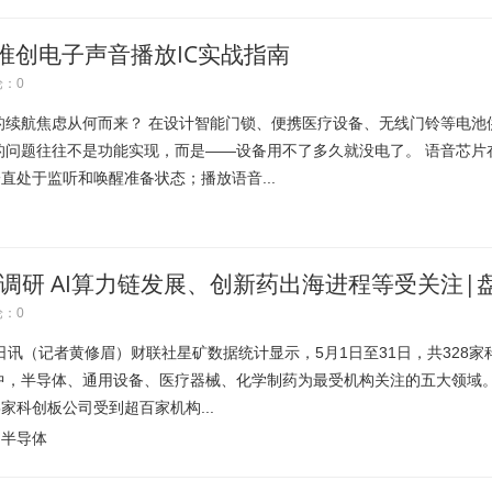
唯创电子声音播放IC实战指南
：0
的续航焦虑从何而来？ 在设计智能门锁、便携医疗设备、无线门铃等电池
的问题往往不是功能实现，而是——设备用不了多久就没电了。 语音芯片
直处于监听和唤醒准备状态；播放语音...
构调研 AI算力链发展、创新药出海进程等受关注|
：0
（记者黄修眉）财联社星矿数据统计显示，5月1日至31日，共328家
中，半导体、通用设备、医疗器械、化学制药为最受机构关注的五大领域
科创板公司受到超百家机构...
半导体