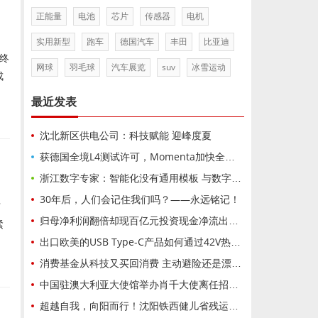
正能量
电池
芯片
传感器
电机
实用新型
跑车
德国汽车
丰田
比亚迪
终
网球
羽毛球
汽车展览
suv
冰雪运动
成
最近发表
沈北新区供电公司：科技赋能 迎峰度夏
获德国全境L4测试许可，Momenta加快全球布局
浙江数字专家：智能化没有通用模板 与数字化路径迥异
30年后，人们会记住我们吗？——永远铭记！
有
归母净利润翻倍却现百亿元投资现金净流出！西部矿业上半年净赚近42亿元背后：铜钼暴涨掩盖非铜产能未达标隐忧
紧
出口欧美的USB Type-C产品如何通过42V热拔插认证？PW1600完整方案
消费基金从科技又买回消费 主动避险还是漂移纠偏？
中国驻澳大利亚大使馆举办肖千大使离任招待会
超越自我，向阳而行！沈阳铁西健儿省残运会斩获3金2银2铜