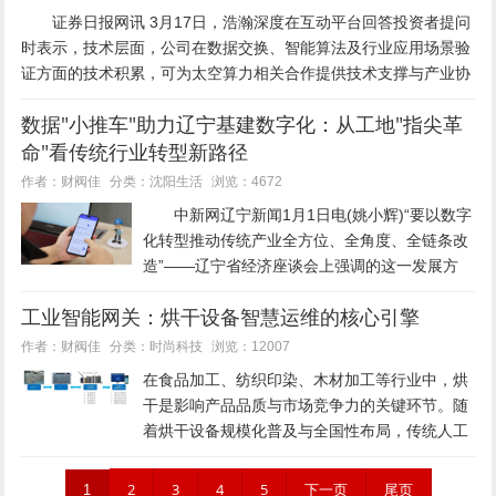
证券日报网讯 3月17日，浩瀚深度在互动平台回答投资者提问
时表示，技术层面，公司在数据交换、智能算法及行业应用场景验
证方面的技术积累，可为太空算力相关合作提供技术支撑与产业协
同。同时，浩瀚深度还将积极发挥自身的市场优势：一方...
数据"小推车"助力辽宁基建数字化：从工地"指尖革
命"看传统行业转型新路径
沈阳生活
作者：财阀佳
分类：
浏览：4672
中新网辽宁新闻1月1日电(姚小辉)“要以数字
化转型推动传统产业全方位、全角度、全链条改
造”――辽宁省经济座谈会上强调的这一发展方
向，正在监理行业找到生动注脚。 在辽宁交
工业智能网关：烘干设备智慧运维的核心引擎
投监理咨询公司的项目工地上，刚完成上午巡检
的监理工程师杜...
时尚科技
作者：财阀佳
分类：
浏览：12007
在食品加工、纺织印染、木材加工等行业中，烘
干是影响产品品质与市场竞争力的关键环节。随
着烘干设备规模化普及与全国性布局，传统人工
监控、出差维护模式暴露出管理分散、运维成本
高、数据支撑不足等突出问题，严重制约企业服
2
3
4
5
下一页
尾页
1