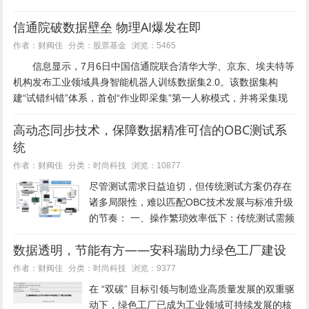
实时数据是企业优化生产、实现预测性维护、提
信通院破数据壁垒 物理AI爆发在即
高设备综合效率（OEE）和推进智能制造转型的
决策基础。 物通博...
股票基金
作者：财阀佳
分类：
浏览：5465
信息显示，7月6日中国信通院联合清华大学、京东、埃夫特等
机构发布工业领域具身智能机器人训练数据集2.0。该数据集构
建“试错纠错”体系，首创“作业即采集”第一人称模式，并将采集现
场搬进真实产线，形成高质量工业数据资源。同时计划开放更多真
高动态同步技术，保障数据精准可信的​OBC测试系
实...
统
时尚科技
作者：财阀佳
分类：
浏览：10877
尽管测试需求日益迫切，但传统测试方案仍存在
诸多局限性，难以匹配OBC技术发展与标准升级
的节奏： 一、操作繁琐效率低下：传统测试需频
繁更换接线与设备，以实现充电/放电模式切换，
数据透明，节能有方——安科瑞助力绿色工厂建设
不仅延长测试周期，还增加人为误差风险，导致
产线与实验室测试效...
时尚科技
作者：财阀佳
分类：
浏览：9377
在 “双碳” 目标引领与制造业高质量发展的双重驱
动下，绿色工厂已成为工业领域可持续发展的核