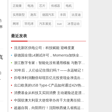
正能量
电池
芯片
传感器
电机
实用新型
跑车
德国汽车
丰田
比亚迪
的
网球
羽毛球
汽车展览
suv
冰雪运动
率
最近发表
沈北新区供电公司：科技赋能 迎峰度夏
获德国全境L4测试许可，Momenta加快全球布局
真
浙江数字专家：智能化没有通用模板 与数字化路径迥异
30年后，人们会记住我们吗？——永远铭记！
的
归母净利润翻倍却现百亿元投资现金净流出！西部矿业上半年净赚近42亿元背后：铜钼暴涨掩盖非铜产能未达标隐忧
—
出口欧美的USB Type-C产品如何通过42V热拔插认证？PW1600完整方案
消费基金从科技又买回消费 主动避险还是漂移纠偏？
中国驻澳大利亚大使馆举办肖千大使离任招待会
超越自我，向阳而行！沈阳铁西健儿省残运会斩获3金2银2铜