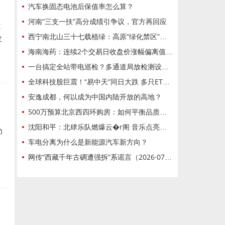
汽车换固态电池后保值率怎么算？
河南“三支一扶”高分成绩引争议，官方再回应
隙
西宁南北山三十七载植绿：高原“绿化禁区”蜕变城市绿肺
发
海南海药：连续2个交易日收盘价涨幅偏离值累超20%
一台搞定全站带电巡检？多通道局放检测设备技术科普
全球科技股巨震！“易中天”同日大跌 多只ETF异动 发生了什么？
安逸成都，何以成为中国内陆开放的高地？
500万预算北京西四环购房：如何平衡品质与价格？龙樾璟序全维度对比解析500万预算北京西四环购房：如何平衡品质与价格？龙樾璟序全维度对比解析
沈阳和平：北肆乐队燃爆云�r阁 音乐点亮沈城夏夜
功
车电分离为什么是新能源汽车新方向？
网传“西藏千年古碉遭强拆”系谣言（2026·07·27）