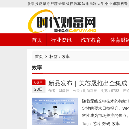
股票
投资
增持
经济
金融
银行
汽车
法律
法制
大学
创业
求职
科普
首页
行业资讯
汽车教育
体育财
首页
标签：效率
效率
时代财富网
新品发布 | 美芯晟推出全集成 Q
06月
23日
时尚科技
作者：财阀佳
分类：
浏览：9782
评论
随着无线充电技术的持续
定性的要求日益提升。WP
容性成为市场关注的焦点。
芯片
数码
效率
Tag：