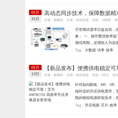
高动态同步技术，保障数据精准
05月
31日
时尚科技
作者：财阀佳
分类：
浏览：10868
评
尽管测试需求日益迫切，
奏： 一、操作繁琐效率低
测试周期，还增加人为误差
大数据
功率
效率
Tag：
【新品发布】便携供电稳定可靠
05月
13日
时尚科技
作者：财阀佳
分类：
浏览：6322
评论
针对如AI眼镜、AR、V
端外设的升压供电需求，
熟的模拟电源研发技术，优
升压电路
芯片
效率
Tag：