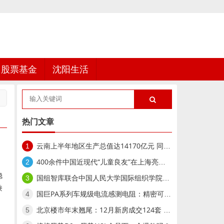
股票基金
沈阳生活
热门文章
云南上半年地区生产总值达14170亿元 同比增长5.1%
1
400余件中国近现代“儿童良友”在上海亮相,400余件中国近现代“儿童良友”在上海亮相
2
稳
国组智库联合中国人民大学国际组织学院举办“AI时代的国际组织重构与全球领导力人才战略”研讨会
3
兼
国巨PA系列车规级电流感测电阻：精密可靠的动力守护者
4
北京楼市年末翘尾：12月新房成交124套 二手房回暖明显
5