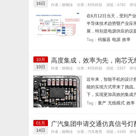
16日
时尚科技
作者：财阀佳
分类：
浏览：4792
评论
在6月12日当天，受到产
半导体技术趋势暨产业应
展，特别是电源供应的议题
伺服器
电源
效率
Tag：
高度集成，效率为先，南芯无
10月
10日
时尚科技
作者：财阀佳
分类：
浏览：5337
评论
近年来，智能手机的设计
能的实现方式带来了挑战
下，实现更加高效的集成方
量产
无线模式
效率
Tag：
广汽集团申请交通仿真信号灯
01月
14日
汽车教育
作者：财阀佳
分类：
浏览：4169
评论