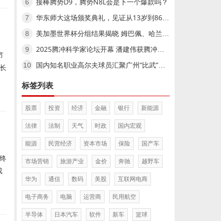
接棒腾势D9，腾势N8L会是下一个爆款吗？
6
华东师大这场颁奖典礼，见证从13岁到86岁的文学奔赴
7
美加墨世界杯分组结果揭晓 姆巴佩、哈兰德小组赛相遇美加墨世界杯分组结果揭晓 姆巴佩、哈兰德小组赛相遇
8
2025腾冲科学家论坛开幕 潘建伟获腾冲科学大奖,2025腾冲科学家论坛开幕 潘建伟获腾冲科学大奖
9
节
国内知名职业高尔夫球员汇聚广州“比武”国内知名职业高尔夫球员汇聚广州“比武”
10
长
标签列表
股票
投资
经济
金融
银行
新能源
法律
法制
天气
时政
国内宏观
能源
民营经济
资本市场
保险
国产车
终
市场营销
旅游产业
金价
奔驰
越野车
成
华为
通信
数码
美股
互联网电商
电子商务
电脑
运营商
民用航空
半导体
日本汽车
软件
新车
篮球