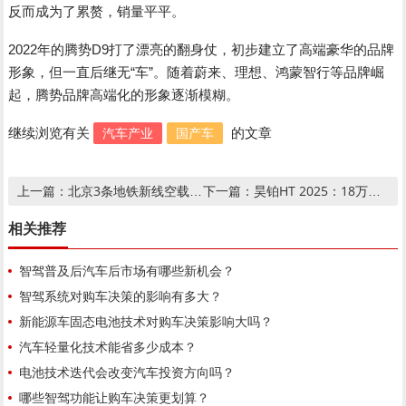
反而成为了累赘，销量平平。
2022年的腾势D9打了漂亮的翻身仗，初步建立了高端豪华的品牌
形象，但一直后继无“车”。随着蔚来、理想、鸿蒙智行等品牌崛
起，腾势品牌高端化的形象逐渐模糊。
汽车产业
国产车
继续浏览有关
的文章
北京3条地铁新线空载试运行 4大基建项目加速推进
昊铂HT 2025：18万级纯电难题轻松搞定
上一篇：
下一篇：
相关推荐
智驾普及后汽车后市场有哪些新机会？
智驾系统对购车决策的影响有多大？
新能源车固态电池技术对购车决策影响大吗？
汽车轻量化技术能省多少成本？
电池技术迭代会改变汽车投资方向吗？
哪些智驾功能让购车决策更划算？