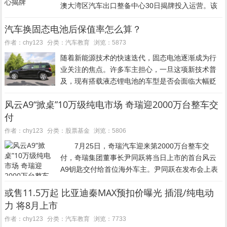
澳大湾区汽车出口整备中心30日揭牌投入运营。该
项目将填补粤港澳大湾区汽车外贸标准化整备服务
汽车换固态电池后保值率怎么算？
空白，为国产汽车、二手车规模化出海注入强劲动
能。...
汽车教育
作者：chy123
分类：
浏览：5873
随着新能源技术的快速迭代，固态电池逐渐成为行
业关注的焦点。许多车主担心，一旦这项新技术普
及，现有搭载液态锂电池的车型是否会面临大幅贬
值。实际上，车辆残值的评估是一个复杂的体系，
风云A9“掀桌”10万级纯电市场 奇瑞迎2000万台整车交
并非单纯由电池类型决定，而是受到市场供需、技
付
术稳定性以及售后保障...
股票基金
作者：chy123
分类：
浏览：5806
7月25日，奇瑞汽车迎来第2000万台整车交
付，奇瑞集团董事长尹同跃将当日上市的首台风云
A9钥匙交付给首位海外车主。尹同跃在发布会上表
示，风云是奇瑞打造的第一款车，如今风云A9作为
或售11.5万起 比亚迪秦MAX预扣价曝光 插混/纯电动
第2000万台下线车型，承载着奇瑞从“造一...
力 将8月上市
汽车教育
作者：chy123
分类：
浏览：7733