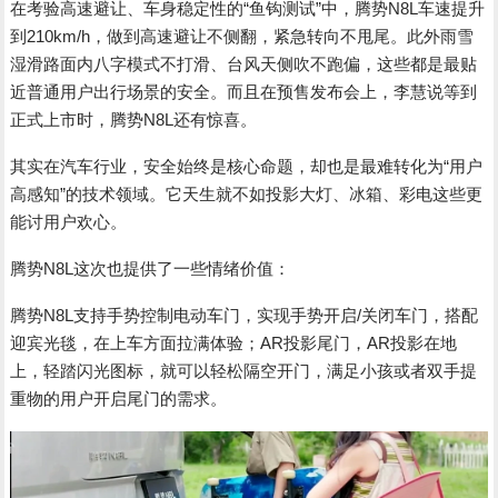
在考验高速避让、车身稳定性的“鱼钩测试”中，腾势N8L车速提升
到210km/h，做到高速避让不侧翻，紧急转向不甩尾。此外雨雪
湿滑路面内八字模式不打滑、台风天侧吹不跑偏，这些都是最贴
近普通用户出行场景的安全。而且在预售发布会上，李慧说等到
正式上市时，腾势N8L还有惊喜。
其实在汽车行业，安全始终是核心命题，却也是最难转化为“用户
高感知”的技术领域。它天生就不如投影大灯、冰箱、彩电这些更
能讨用户欢心。
腾势N8L这次也提供了一些情绪价值：
腾势N8L支持手势控制电动车门，实现手势开启/关闭车门，搭配
迎宾光毯，在上车方面拉满体验；AR投影尾门，AR投影在地
上，轻踏闪光图标，就可以轻松隔空开门，满足小孩或者双手提
重物的用户开启尾门的需求。