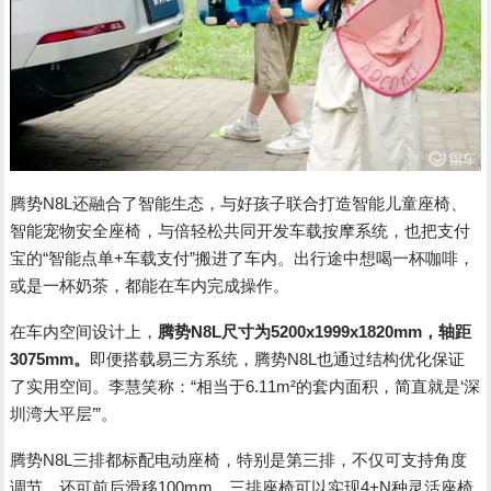
腾势N8L还融合了智能生态，与好孩子联合打造智能儿童座椅、
智能宠物安全座椅，与倍轻松共同开发车载按摩系统，也把支付
宝的“智能点单+车载支付”搬进了车内。出行途中想喝一杯咖啡，
或是一杯奶茶，都能在车内完成操作。
在车内空间设计上，
腾势N8L尺寸为5200x1999x1820mm，轴距
3075mm。
即便搭载易三方系统，腾势N8L也通过结构优化保证
了实用空间。李慧笑称：“相当于6.11m²的套内面积，简直就是‘深
圳湾大平层’”。
腾势N8L三排都标配电动座椅，特别是第三排，不仅可支持角度
调节，还可前后滑移100mm。三排座椅可以实现4+N种灵活座椅