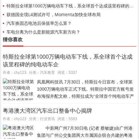
特斯拉全球第1000万辆电动车下线，系全球首个达成该里程碑的纯电动车企
获德国全境L4测试许可，Momenta加快全球布局
汽车换固态电池后保值率怎么算？
车电分离为什么是新能源汽车新方向？
猜你喜欢
特斯拉全球第1000万辆电动车下线，系全球首个达成
该里程碑的纯电动车企
汽车教育
作者：chy123
分类：
浏览：5337
凤凰网科技讯 7月30日，特斯拉今日宣布，全球第
1000万辆电动车正式下线。特斯拉中国官方账号发
布海报并配文称，特斯拉成为“全球首个纯电动车产
量突破1000万辆的企业”。 从900万辆到1000万
粤港澳大湾区汽车出口整备中心揭牌
辆，特斯拉仅用时约7个月。目前，上海超级工厂...
行业资讯
作者：chy123
分类：
浏览：5583
中新网广州7月30日电 (记者 蔡敏婕)由广州港
集团与广州公交集团两大市属国企联合共建的粤港