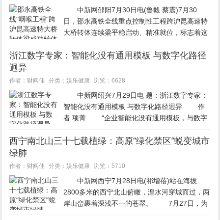
中新网邵阳7月30日电(鲁毅 蔡震)7月30
日，邵永高铁全线重点控制性工程跨沪昆高速特
大桥转体连续梁平稳启动、精准就位，标志着这
座全线“咽喉工程”的万吨级转体梁成功完成高空
浙江数字专家：智能化没有通用模板 与数字化路径
转体。这一重大节点的突破，为邵永高铁按期建
迥异
成通车奠定了坚实基础。...
娱乐健康
作者：财阀佳
分类：
浏览：6628
中新网绍兴7月29日电 题：浙江数字专家：
智能化没有通用模板 与数字化路径迥异 作
者 项菁 “企业智能化没有通用模板，与数字
化的转型路径和实现逻辑迥异。” 近日，在
西宁南北山三十七载植绿：高原“绿化禁区”蜕变城市
浙江绍兴柯桥举行的“AI赋能纺织产业高质量发展
绿肺
大会暨工...
娱乐健康
作者：财阀佳
分类：
浏览：5710
中新网西宁7月28日电(祁增蓓)站在海拔
2800多米的西宁北山俯瞰，湟水河穿城而过，两
岸山峦裹着深浅不一的苍翠。 7月27日，为
期5天的2026年“中国式现代化的万千气象”网络