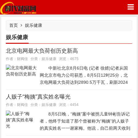
首页
娱乐健康
娱乐健康
北京电网最大负荷创历史新高
时代财富网
娱乐健康
作者：财阀佳
分类：
浏览：4675
中新社北京8月6日电 (记者 徐婧)记者从国
网北京市电力公司获悉，8月5日12时25分，北
京电网最大负荷达到2890.5万千瓦，刷新2024
年创下的2835.4万千瓦历史最大纪录。8月6日
人贩子“梅姨”真实姓名曝光
12时03分，北京电网最大负荷再创历史新高，达
到...
娱乐健康
作者：财阀佳
分类：
浏览：4454
8月5日晚，“梅姨”案中被拐儿童钟彬告诉记
者，他终于知道了那个曾被称为“梅姨”的人贩子
的真实姓名一一谢家梅。他说，自己前两天收到
了法院的告知书，案件已进入审查起诉环节，上