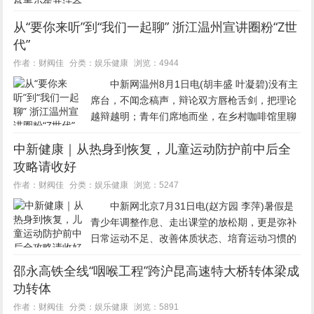
帆梦想·联结世界”第六届运河城市模拟联合国大
从“要你来听”到“我们一起聊” 浙江温州宣讲圈粉“Z世
会完成各项议程在江苏扬州闭幕。崔佳明 摄...
代”
娱乐健康
作者：财阀佳
分类：
浏览：4944
中新网温州8月1日电(胡丰盛 叶凝碧)没有主
席台，不闻念稿声，辩论双方唇枪舌剑，把理论
越辩越明；青年们席地而坐，在乡村咖啡馆里聊
创业酸甜，思想的火花随山野清风自然生长……
中新健康｜从热身到恢复，儿童运动防护前中后全
这是浙江温州理论宣讲现场的新图景。 过去
攻略请收好
一段时间里，如何让理...
娱乐健康
作者：财阀佳
分类：
浏览：5247
中新网北京7月31日电(赵方园 李萍)暑假是
青少年调整作息、走出课堂的放松期，更是弥补
日常运动不足、改善体质状态、培育运动习惯的
关键期。适度运动有助于增强体质、长高塑形、
邵永高铁全线“咽喉工程”跨沪昆高速特大桥转体梁成
提升专注力，但与此同时，儿童运动损伤也成为
功转体
不少家庭关注的问题...
娱乐健康
作者：财阀佳
分类：
浏览：5891