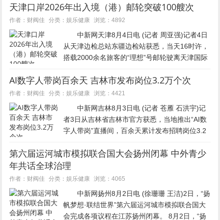
天津口岸2026年出入境（港）邮轮突破100艘次
面明确写着“嫌疑人谢家梅涉及拐卖儿童”。
说起被拐的经过，钟...
娱乐健康
作者：财阀佳
分类：
浏览：4892
中新网天津8月4日电 (记者 周亚强)记者4日
从天津边检总站东疆边检站获悉，当天16时许，
搭载2000余名旅客的“理想”号邮轮驶离天津国际
邮轮母港。至此，今年天津口岸出入境(港)邮轮
AI数字人带岗百余天 吉林市发布岗位3.2万个次
已突破100艘次，邮轮经济活力持续释放。 8...
娱乐健康
作者：财阀佳
分类：
浏览：4421
中新网吉林8月3日电 (记者 苍雁 石洪宇)记
者3日从吉林省吉林市官方获悉，当地推出“AI数
字人带岗”直播间，百余天累计发布招聘岗位3.2
万个次，累计观看人数近7.5万人次。通过AI数字
第六届运河城市模拟联合国大会扬州闭幕 中外青少
人与真人主播协同互补，推动求职者与用人单位
年共话全球治理
实现“双...
娱乐健康
作者：财阀佳
分类：
浏览：4065
中新网扬州8月2日电 (徐珊珊 王洁)2日，“扬
帆梦想·联结世界”第六届运河城市模拟联合国大
会完成各项议程在江苏扬州闭幕。 8月2日，“扬