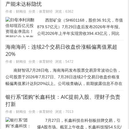
产能未达标隐忧
体育财经
作者：财阀佳
分类：
浏览：6362
西部矿业（SH601168，股价36.91元，市值
879.57亿元）7月29日盘后发布2026年半年报。
公司2026年上半年实现营收394.43亿元，同比
增长25%；实现归属于上市公司股东的净利润
海南海药：连续2个交易日收盘价涨幅偏离值累超
41.69亿元，同比增长123%；...
20%
体育财经
作者：财阀佳
分类：
浏览：5472
南财智讯7月28日电，海南海药发布股票交易异常波动公告，
公司股票于2026年7月27日、7月28日连续2个交易日收盘价格涨
幅偏离值累计达到20%以上。公司核查确认，前期披露信息不存在
需要更正或补充之处；未发现公共传媒报道可能...
银行系“团购”长鑫科技：AIC提前入股、理财子负责
打新
体育财经
作者：财阀佳
分类：
浏览：7013
7月27日，长鑫科技在科创板挂牌交易，引
爆A股市场。截至上午收盘，长鑫科技报54.5元/