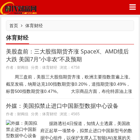
首页
体育财经
体育财经
美股盘前：三大股指期货齐涨 SpaceX、AMD绩后
时代财富网
大跌 美国7月“小非农”不及预期
体育财经
作者：财阀佳
分类：
浏览：4758
周三盘前，美股三大股指期货齐涨，欧洲主要指数普遍上涨。
截至发稿，纳斯达克100指数期货涨0.20%，道指期货涨0.49%，
标普500指数期货涨0.47%。 大宗商品方面，布伦特原油上涨
1.44%，报80.50美元/...
外媒：美国拟禁止进口中国新型数据中心设备
体育财经
作者：财阀佳
分类：
浏览：4565
据路透社4日报道，知情人士透露，美国政
府正起草一项禁令，拟禁止进口中国新型号的数
据中心组件，以保护支撑人工智能(AI)发展的关