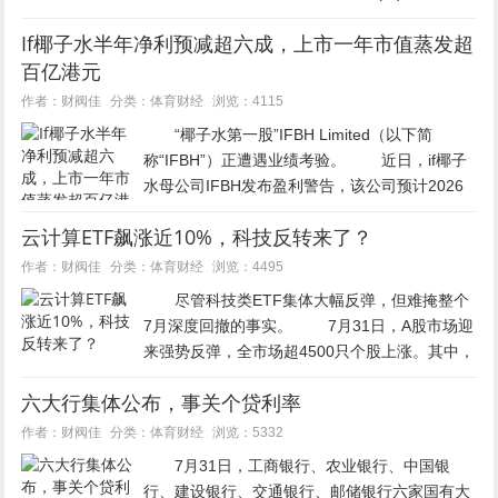
键基础设施。 四名知情人士称，负责监管美
If椰子水半年净利预减超六成，上市一年市值蒸发超
国电信行业的联邦通信委员会(FCC)正在制定相
百亿港元
关措施，计划禁止进...
体育财经
作者：财阀佳
分类：
浏览：4115
“椰子水第一股”IFBH Limited（以下简
称“IFBH”）正遭遇业绩考验。 近日，if椰子
水母公司IFBH发布盈利警告，该公司预计2026
年上半年营收同比下滑40%至50%，净利润同比
云计算ETF飙涨近10%，科技反转来了？
暴跌65%至75%。业绩预告...
体育财经
作者：财阀佳
分类：
浏览：4495
尽管科技类ETF集体大幅反弹，但难掩整个
7月深度回撤的事实。 7月31日，A股市场迎
来强势反弹，全市场超4500只个股上涨。其中，
科技板块再度成为核心主线，前期深度调整的科
六大行集体公布，事关个贷利率
技成长板块强势反攻，科创综指收涨3.69%，创
业板指收涨3...
体育财经
作者：财阀佳
分类：
浏览：5332
7月31日，工商银行、农业银行、中国银
行、建设银行、交通银行、邮储银行六家国有大