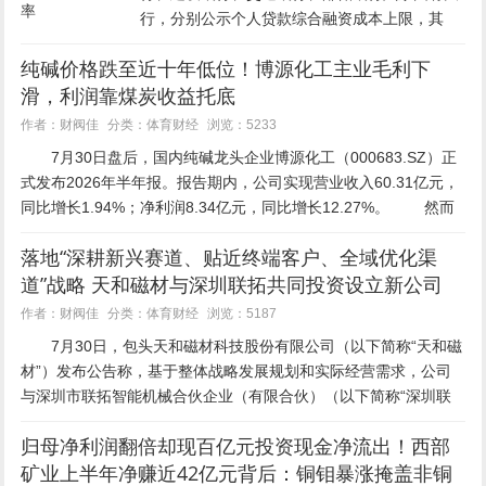
行，分别公示个人贷款综合融资成本上限，其
中，工、农、中、建四大行个人消费贷、经营贷
纯碱价格跌至近十年低位！博源化工主业毛利下
年化利率上限均为6%。 7月下旬以来，多家
滑，利润靠煤炭收益托底
银行陆续公布个贷综合融资成...
体育财经
作者：财阀佳
分类：
浏览：5233
7月30日盘后，国内纯碱龙头企业博源化工（000683.SZ）正
式发布2026年半年报。报告期内，公司实现营业收入60.31亿元，
同比增长1.94%；净利润8.34亿元，同比增长12.27%。 然而
营收净利双增的同时，...
落地“深耕新兴赛道、贴近终端客户、全域优化渠
道”战略 天和磁材与深圳联拓共同投资设立新公司
体育财经
作者：财阀佳
分类：
浏览：5187
7月30日，包头天和磁材科技股份有限公司（以下简称“天和磁
材”）发布公告称，基于整体战略发展规划和实际经营需求，公司
与深圳市联拓智能机械合伙企业（有限合伙）（以下简称“深圳联
拓”）共同投资设立天和磁材（广东）有限公司（以下简称“广...
归母净利润翻倍却现百亿元投资现金净流出！西部
矿业上半年净赚近42亿元背后：铜钼暴涨掩盖非铜