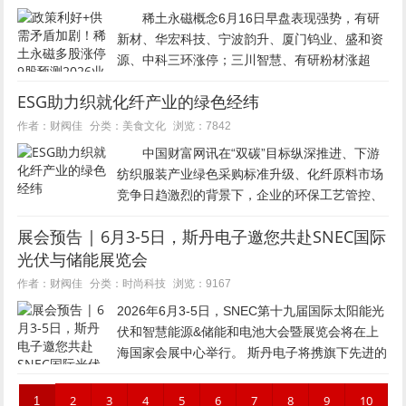
稀土永磁概念6月16日早盘表现强势，有研
新材、华宏科技、宁波韵升、厦门钨业、盛和资
源、中科三环涨停；三川智慧、有研粉材涨超
10%。 国家战略性矿产资源来了 消息
ESG助力织就化纤产业的绿色经纬
面，《中华人民共和国矿产资源法实施条例》将
于6月15日正式施行，...
美食文化
作者：财阀佳
分类：
浏览：7842
中国财富网讯在“双碳”目标纵深推进、下游
纺织服装产业绿色采购标准升级、化纤原料市场
竞争日趋激烈的背景下，企业的环保工艺管控、
产业链责任建设与合规治理能力，已成为化学纤
展会预告 | 6月3-5日，斯丹电子邀您共赴SNEC国际
维企业突破产业瓶颈、构筑长期竞争优势的核心
光伏与储能展览会
支撑。近日，海南绿色发展信用...
时尚科技
作者：财阀佳
分类：
浏览：9167
2026年6月3-5日，SNEC第十九届国际太阳能光
伏和智慧能源&储能和电池大会暨展览会将在上
海国家会展中心举行。 斯丹电子将携旗下先进的
干簧开关、传感器、继电器产品亮相SNEC国际
光伏与储能展（展位号：6.1H C575），诚邀...
2
3
4
5
6
7
8
9
10
1