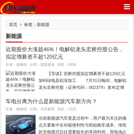
首页
标签：新能源
新能源
近期股价大涨超46%！电解铝龙头宏桥控股公告，
时代财富网
拟定增募资不超120亿元
股票基金
作者：财阀佳
分类：
浏览：4956
【导读】宏桥控股拟定增募资不超120亿元
加码绿电及铝深加工 7月31日晚间，电解铝
龙头宏桥控股（证券代码：002379）发布定增
预案，拟募资不超过120亿元，用于投资建设风
车电分离为什么是新能源汽车新方向？
电、光伏、铝深加工等项目及偿还银行贷款、补
充流...
汽车教育
作者：财阀佳
分类：
浏览：7520
当前新能源汽车普及过程中，用户最为关注的痛
点主要集中在补能便利性与初始购车成本。传统
的充电模式往往需要较长的等待时间，而电池占