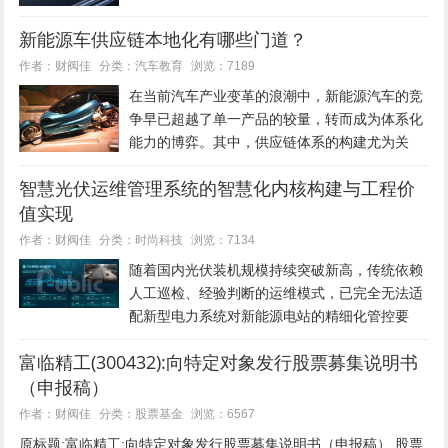
据整车成本比例过高，导致许多潜在消费者望而
新能源车供应链本地化有哪些门道？
却步。在此背景下，一种创新的商业模式逐渐崭
露头角，即通过物理结构与产权关...
汽车教育
作者：财阀佳
分类：
浏览：7189
在当前汽车产业变革的浪潮中，新能源汽车的竞
争早已超越了单一产品的较量，转而成为体系化
能力的博弈。其中，供应链体系的构建尤为关
键，尤其是实现核心零部件的本土化采购与生
智慧光伏运维管理系统的智慧化内核构建与工程价
产，直接关系到企业的生存与发展。许多车企之
值实现
所以能迅速占领市场，很大程度上得益...
时尚科技
作者：财阀佳
分类：
浏览：7134
随着国内光伏装机规模持续突破新高，传统依赖
人工巡检、经验判断的运维模式，已完全无法适
配新型电力系统对新能源电站的精细化管控要
求。智慧光伏运维管理系统的“智慧”并非简单的
富临精工(300432):向特定对象发行股票募集说明书
可视化展示或远程监控，而是通过机理模型与人
（申报稿）
工智能深度融合的技术体系，实...
股票基金
作者：财阀佳
分类：
浏览：6567
原标题:富临精工:向特定对象发行股票募集说明书（申报稿） 股票