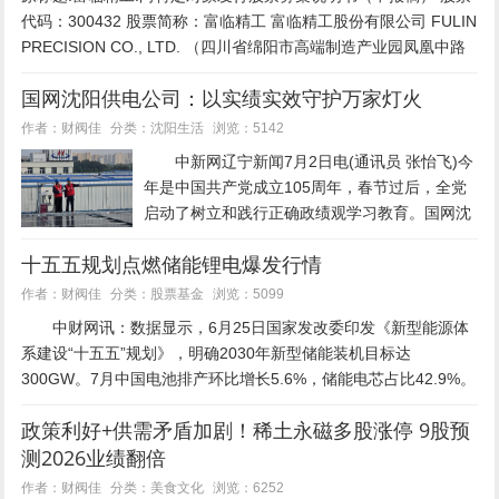
代码：300432 股票简称：富临精工 富临精工股份有限公司 FULIN
PRECISION CO., LTD. （四川省绵阳市高端制造产业园凤凰中路
37号） 向特定...
国网沈阳供电公司：以实绩实效守护万家灯火
沈阳生活
作者：财阀佳
分类：
浏览：5142
中新网辽宁新闻7月2日电(通讯员 张怡飞)今
年是中国共产党成立105周年，春节过后，全党
启动了树立和践行正确政绩观学习教育。国网沈
阳供电公司党委牢牢把握学习教育核心要求，积
十五五规划点燃储能锂电爆发行情
极组织理论学习研讨，下发了12次学习通知单、
4次学习资料，...
股票基金
作者：财阀佳
分类：
浏览：5099
中财网讯：数据显示，6月25日国家发改委印发《新型能源体
系建设“十五五”规划》，明确2030年新型储能装机目标达
300GW。7月中国电池排产环比增长5.6%，储能电芯占比42.9%。
宁德时代天恒钠电储能系统计划9月国内交付，今年钠电池将...
政策利好+供需矛盾加剧！稀土永磁多股涨停 9股预
测2026业绩翻倍
美食文化
作者：财阀佳
分类：
浏览：6252