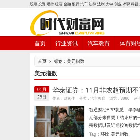
股票
投资
增持
经济
金融
银行
汽车
法律
法制
大学
创业
求职
科普
首页
行业资讯
汽车教育
体育财
首页
标签：美元指数
美元指数
时代财富网
华泰证券：11月非农超预期不
01月
28日
汽车教育
作者：财阀佳
分类：
浏览：3886
评论
智通财经APP获悉，华泰
期部分来自罢工结束后的
费数据以及近期投资数据均
环比
美元指数
Tag：