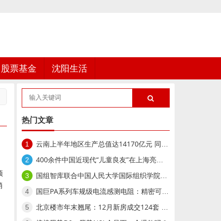
股票基金
沈阳生活
热门文章
云南上半年地区生产总值达14170亿元 同比增长5.1%
1
400余件中国近现代“儿童良友”在上海亮相,400余件中国近现代“儿童良友”在上海亮相
2
预
国组智库联合中国人民大学国际组织学院举办“AI时代的国际组织重构与全球领导力人才战略”研讨会
3
消
国巨PA系列车规级电流感测电阻：精密可靠的动力守护者
4
北京楼市年末翘尾：12月新房成交124套 二手房回暖明显
5