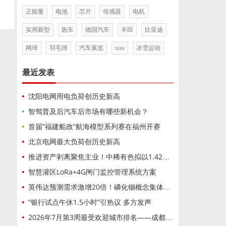
正能量
电池
芯片
传感器
电机
实用新型
跑车
德国汽车
丰田
比亚迪
网球
羽毛球
汽车展览
suv
冰雪运动
最近发表
沈阳电网用电负荷创历史新高
智驾普及后汽车后市场有哪些新机会？
首届“福建船政”航海模型系列赛在福州开赛
北京电网最大负荷创历史新高
推进资产剥离聚焦主业！中稀有色拟以1.42亿元底价挂牌出让东电化广晟稀土37%股权，标的企业盈亏波动，交易成功与否、成交价格仍存变数
智慧灌区LoRa+4G闸门监控管理系统方案
英伟达预测需求激增20倍！磷化铟概念集体狂飙，云南锗业3连板
“银行试点午休1.5小时”引热议 多方发声
2026年7月第3周最受欢迎城市排名——成都位居全国第92026年7月第3周最受欢迎城市排名——成都位居全国第9