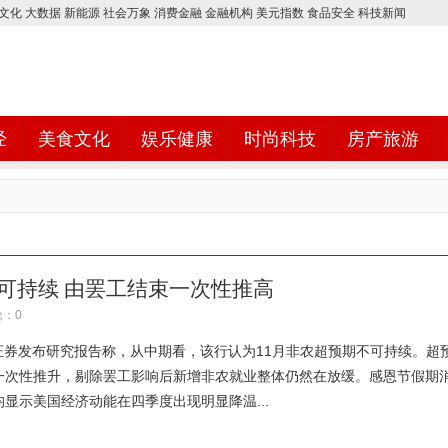
文化
大数据
新能源
社会万象
消费金融
金融机构
美元指数
食品安全
科技新闻
经
美食文化
娱乐健康
时尚科技
房产旅游
可持续 由罢工结束一次性推高
：0
证券发布研究报告称，从中期看，该行认为11月非农超预期不可持续。超
一次性推升，剔除罢工影响后新增非农就业整体仍然在放缓。感恩节假期
显示美国经济动能在四季度出现明显降温...