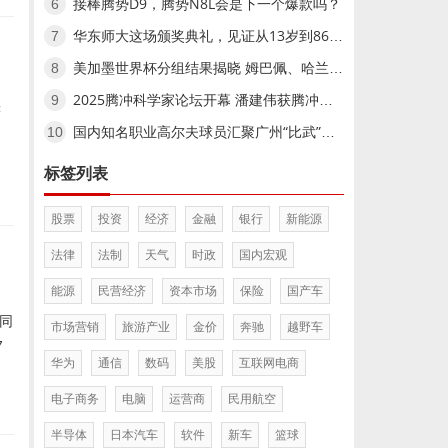
接棒腾势D9，腾势N8L会是下一个爆款吗？
6
华东师大这场颁奖典礼，见证从13岁到86岁的文学奔赴
7
美加墨世界杯分组结果揭晓 姆巴佩、哈兰德小组赛相遇美加墨世界杯分组结果揭晓 姆巴佩、哈兰德小组赛相遇
8
2025腾冲科学家论坛开幕 潘建伟获腾冲科学大奖,2025腾冲科学家论坛开幕 潘建伟获腾冲科学大奖
9
鹰
国内知名职业高尔夫球员汇聚广州“比武”国内知名职业高尔夫球员汇聚广州“比武”
10
标签列表
股票
投资
经济
金融
银行
新能源
法律
法制
天气
时政
国内宏观
能源
民营经济
资本市场
保险
国产车
同
市场营销
旅游产业
金价
奔驰
越野车
7
华为
通信
数码
美股
互联网电商
电子商务
电脑
运营商
民用航空
半导体
日本汽车
软件
新车
篮球