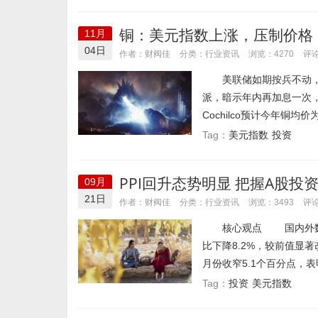
铜：美元指数上涨，压制价格
11月
04日
行业资讯
作者：财阀佳
分类：
浏览：4270
评论
美联储如期按兵不动，将基
派，暗示年内再加息一次
Cochilco预计今年铜均价为
美元指数
投资
Tag：
PPI回升态势明显 把握A股投
09月
21日
行业资讯
作者：财阀佳
分类：
浏览：3493
评论
核心观点 国内外数据动
比下降8.2%，较前值显著
月份收窄5.1个百分点，表明
投资
美元指数
Tag：