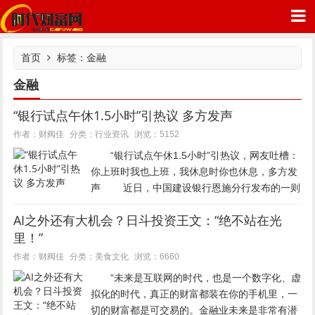
首页
标签：金融
金融
“银行试点午休1.5小时”引热议 多方发声
时代财富网
行业资讯
作者：财阀佳
分类：
浏览：5152
“银行试点午休1.5小时”引热议，网友吐槽：
你上班时我也上班，我休息时你也休息，多方发
声 近日，中国建设银行恩施分行发布的一则
网点试行午休的公告引发网友热议。 第一财
AI之外还有大机会？日斗投资王文：“绝不站在光
经报道，根据通知内容，自8月3日起，建设银行
里！”
恩施分行辖内所...
美食文化
作者：财阀佳
分类：
浏览：6660
“未来是互联网的时代，也是一个数字化、虚
拟化的时代，真正的财富都装在你的手机里，一
切的财富都是可交易的。金融业未来是非常有潜