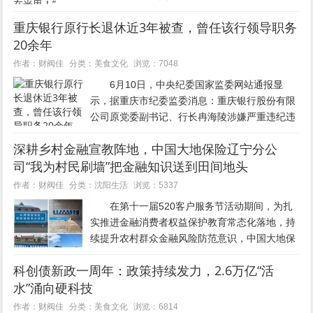
力的行业，中国的券商行业，有望成长出未来的
重庆银行原行长退休近3年被查，曾任该行领导职务
茅台、五粮液。” 日前，由证券时报社主
20余年
办、长江证券协办的“202...
美食文化
作者：财阀佳
分类：
浏览：7048
6月10日，中央纪委国家监委网站通报显
示，据重庆市纪委监委消息：重庆银行股份有限
公司原党委副书记、行长冉海陵涉嫌严重违纪违
法，目前正接受重庆市纪委监委纪律审查和监察
深耕乡村金融宣教阵地，中国大地保险辽宁分公
调查。 据公开资料，冉海陵出生于1963年5
司“我为村民刷墙”把金融知识送到田间地头
月，现年63岁...
沈阳生活
作者：财阀佳
分类：
浏览：5337
在第十一届520客户服务节活动期间，为扎
实推进金融消费者权益保护教育常态化落地，持
续提升农村群众金融风险防范意识，中国大地保
险辽宁分公司统筹全辖涉农险业务机构，组建农
科创债新政一周年：政策持续发力，2.6万亿“活
险志愿服务小分队深入省内各乡镇行政村，创新
水”涌向硬科技
开展“我为村民刷墙”普...
美食文化
作者：财阀佳
分类：
浏览：6814