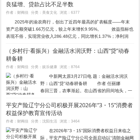
良猛增、贷款占比不足半数
美食文化
作者：财阀佳
分类：
浏览：6377
2025年的渝农商行，创出了近四年最高的扩表幅度——年末
资产总额突破1.66万亿元，较上年末增长9.95%。 效益指标也
表现不俗，实现营业收入286.48亿元，同比增长1.37%；净利润
124.20亿元，同比增长5.3...
（乡村行·看振兴）金融活水润沃野：山西“贷”动春
耕备耕
娱乐健康
作者：财阀佳
分类：
浏览：8764
中新网太原3月27日电 题：金融活水润沃
野：山西“贷”动春耕备耕 作者 任丽娜
春回三晋，农事渐起。在山西省的田间地头，一
幅生机勃勃的春耕图景正徐徐展开。与往年不同
平安产险辽宁分公司积极开展2026年“3・15”消费者
的是，今年这幅图景背后，涌动着一股更为强劲
权益保护教育宣传活动
的金融“活水”。邮...
沈阳生活
作者：财阀佳
分类：
浏览：3464
在2026年“3・15”国际消费者权益日来临之
际，平安产险辽宁分公司全面启动以“清朗金融网