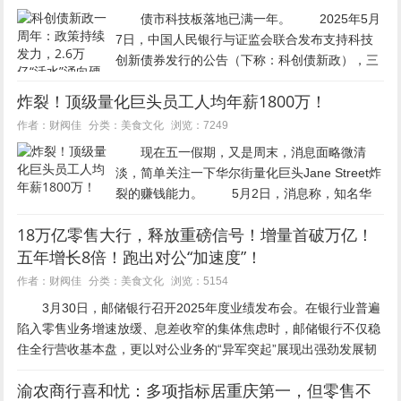
债市科技板落地已满一年。 2025年5月
7日，中国人民银行与证监会联合发布支持科技
创新债券发行的公告（下称：科创债新政），三
大交易所及交易商协会同步推出配套举措，进一
炸裂！顶级量化巨头员工人均年薪1800万！
步拓宽发行主体和募集资金使用范围，并完善配
套支持机制，债市科技板...
美食文化
作者：财阀佳
分类：
浏览：7249
现在五一假期，又是周末，消息面略微清
淡，简单关注一下华尔街量化巨头Jane Street炸
裂的赚钱能力。 5月2日，消息称，知名华
尔街做市商和高频交易机构Jane Street（简街资
18万亿零售大行，释放重磅信号！增量首破万亿！
本）去年发放了93.8亿美元薪酬，是2024...
五年增长8倍！跑出对公“加速度”！
美食文化
作者：财阀佳
分类：
浏览：5154
3月30日，邮储银行召开2025年度业绩发布会。在银行业普遍
陷入零售业务增速放缓、息差收窄的集体焦虑时，邮储银行不仅稳
住全行营收基本盘，更以对公业务的“异军突起”展现出强劲发展韧
性。 作为总资产达到18...
渝农商行喜和忧：多项指标居重庆第一，但零售不