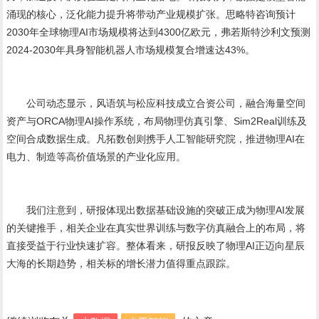
涌现的核心，泛化能力提升将带动产业规模扩张。思略特咨询预计
2030年全球物理AI市场规模将达到4300亿欧元，弗若斯特沙利文预测
2024-2030年具身智能机器人市场规模复合增速达43%。
公司动态显示，风语筑与松应科技成立合资公司，融合海量空间
资产与ORCA物理AI操作系统，布局物理仿真引擎、Sim2Real训练及
空间合成数据生成。凡拓数创则携手人工智能研究院，推进物理AI在
电力、制造等高价值场景的产业化应用。
我们注意到，研报体现出数据基础设施的突破正成为物理AI发展
的关键推手，相关企业在真实世界训练与数字仿真融合上的布局，将
直接受益于行业快速扩容。整体看来，研报反映了物理AI正迈向星辰
大海的长期趋势，相关标的增长潜力值得重点跟踪。