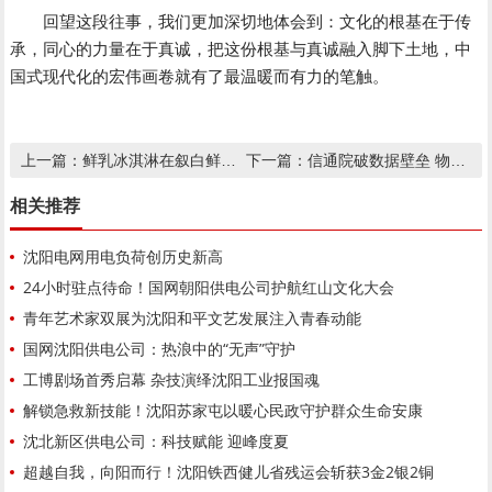
回望这段往事，我们更加深切地体会到：文化的根基在于传
承，同心的力量在于真诚，把这份根基与真诚融入脚下土地，中
国式现代化的宏伟画卷就有了最温暖而有力的笔触。
鲜乳冰淇淋在叙白鲜果芭菲冰淇淋中的核心价值
信通院破数据壁垒 物理AI爆发在即
上一篇：
下一篇：
相关推荐
沈阳电网用电负荷创历史新高
24小时驻点待命！国网朝阳供电公司护航红山文化大会
青年艺术家双展为沈阳和平文艺发展注入青春动能
国网沈阳供电公司：热浪中的“无声”守护
工博剧场首秀启幕 杂技演绎沈阳工业报国魂
解锁急救新技能！沈阳苏家屯以暖心民政守护群众生命安康
沈北新区供电公司：科技赋能 迎峰度夏
超越自我，向阳而行！沈阳铁西健儿省残运会斩获3金2银2铜