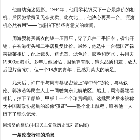
他自幼痴迷摄影。1944年，他用零花钱买下一台最廉价的相
机，后因缴学费又无奈变卖。此次北上，他决心再买一台。“照相
机必然有用”――他想拍下那些有意义的瞬间。
周海婴将买新衣的钱一压再压，穿了几件二手旧衣，省出开
销，在香港街头和二手店反复比价。最终，他选中一台德国产禄
莱福莱相机，配上镜头、遮光罩、滤色片、胶卷和药水，共用去
约900元港币。多年后他回忆，因预算有限，镜头品质稍差，放大
后照片偏“软”。但一个19岁的青年，已感到莫大的满足。
几天后，许广平与周海婴秘密登上“华中号”货轮，与马叙
伦、郭沫若等民主人士一同驶向东北解放区。船上，周海婴端着
相机，拍下了船舱、甲板上一个个珍贵瞬间。这批照片后来被称
为中国新政协起航的影像“孤证”――整个北上航程，唯有他一人
留下了镜头记录。
周海婴的相机(中国民主党派历史陈列馆供图)
一条改变行程的消息