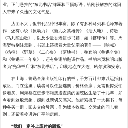
业。正门悬挂的“东北书店”牌匾和巨幅标语，给刚获解放的沈阳
人带来了久违的文化气息。
店面不大，但书刊品种很丰富。除了有多种马列和毛泽东著
作，还有小说《原动力》《新儿女英雄传》《活人塘》，诗歌
《马凡陀山歌》，以及少量香港进步书籍，如《虾球传》等。周
海婴特别注意到，书架上还摆着大量父亲的著作――《呐喊》
《彷徨》《野草》《二心集》《两地书》，整套的《鲁迅全集》
和《鲁迅三十年集》，还有鲁迅的翻译作品。书的末页标明出版
者为“光华书店”和“东北书店”，印刷地点在大连、哈尔滨和安东。
在上海，鲁迅全集出版社印行的书，千方百计都难以运抵解
放区。而在这里，读者可以任意选购，价格低廉，无需担惊受怕
偷着买。周海婴在进步书籍屡遭查禁的国统区生活了十几年，如
今看到这般景象，感到既亲切又高兴。他赶紧挑了一大摞书，每
种各买一册，回去交给母亲，作为版本收藏。交际处的同志看
到，还帮着拎进许广平的房间。
“我们一定补上应付的版税”