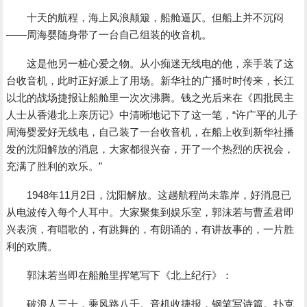
十天的航程，海上风浪颠簸，船舱逼仄。但船上并不沉闷
――周海婴随身带了一台自己组装的收音机。
这是他另一桩心爱之物。从小痴迷无线电的他，亲手装了这
台收音机，此时正好派上了用场。新华社的广播时时传来，长江
以北的战场捷报让船舱里一次次沸腾。钱之光后来在《四批民主
人士从香港北上亲历记》中清晰地记下了这一笔，“许广平的儿子
周海婴爱好无线电，自己装了一台收音机，在船上收到新华社播
发的沈阳解放的消息，大家都很兴奋，开了一个热烈的庆祝会，
充满了胜利的欢乐。”
1948年11月2日，沈阳解放。这趟航程尚未靠岸，好消息已
从电波传入每个人耳中。大家聚集到娱乐室，郭沫若与曹孟君即
兴表演，有唱歌的，有跳舞的，有朗诵的，有讲故事的，一片胜
利的欢腾。
郭沫若当即在船舱里挥笔写下《北上纪行》：
破浪人三十，乘风路八千。音机收捷报，钢笔写诗篇。扑克