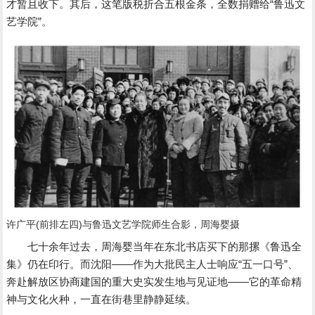
才暂且收下。其后，这笔版税折合五根金条，全数捐赠给“鲁迅文
艺学院”。
许广平(前排左四)与鲁迅文艺学院师生合影，周海婴摄
七十余年过去，周海婴当年在东北书店买下的那摞《鲁迅全
集》仍在印行。而沈阳――作为大批民主人士响应“五一口号”、
奔赴解放区协商建国的重大史实发生地与见证地――它的革命精
神与文化火种，一直在街巷里静静延续。