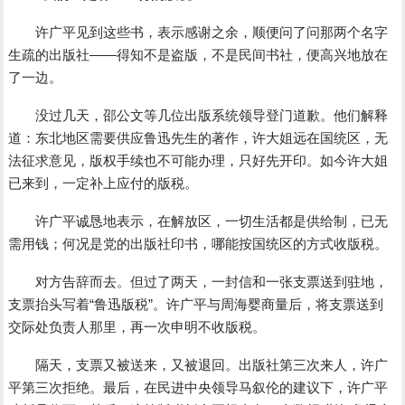
许广平见到这些书，表示感谢之余，顺便问了问那两个名字
生疏的出版社――得知不是盗版，不是民间书社，便高兴地放在
了一边。
没过几天，邵公文等几位出版系统领导登门道歉。他们解释
道：东北地区需要供应鲁迅先生的著作，许大姐远在国统区，无
法征求意见，版权手续也不可能办理，只好先开印。如今许大姐
已来到，一定补上应付的版税。
许广平诚恳地表示，在解放区，一切生活都是供给制，已无
需用钱；何况是党的出版社印书，哪能按国统区的方式收版税。
对方告辞而去。但过了两天，一封信和一张支票送到驻地，
支票抬头写着“鲁迅版税”。许广平与周海婴商量后，将支票送到
交际处负责人那里，再一次申明不收版税。
隔天，支票又被送来，又被退回。出版社第三次来人，许广
平第三次拒绝。最后，在民进中央领导马叙伦的建议下，许广平