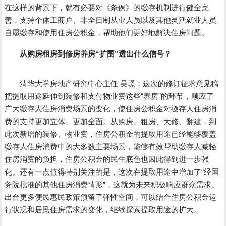
在这样的背景下，就有必要对《条例》的缴存机制进行健全完
善，支持个体工商户、非全日制从业人员以及其他灵活就业人员
自愿缴存和使用住房公积金，帮助他们更好地解决住房问题。
从购房租房到修房养房“扩围”透出什么信号？
清华大学房地产研究中心主任 吴璟：这次的修订征求意见稿
把提取用途延伸到装修和支付物业费这些“养房”的环节，顺应了
广大缴存人住房消费场景的变化，使住房公积金对缴存人住房消
费的支持更加立体、更加全面。从购房、租房、大修、翻建，到
此次新增的装修、物业费，住房公积金的提取用途已经能够覆盖
缴存人住房消费中的大多数主要场景，能够有效帮助缴存人减轻
住房消费的负担，住房公积金的民生底色也因此得到进一步强
化。还有一点值得特别关注的是，这次在提取用途中增加了“经国
务院批准的其他住房消费情形”，这就为未来积极响应群众需求、
出台更多便民惠民政策预留了弹性空间，可以结合住房公积金运
行状况和居民住房需求的变化，继续探索提取用途的扩大。