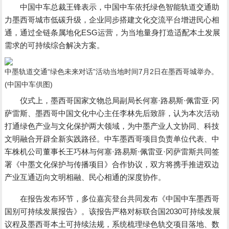
中国中车总裁王锋表示，中国中车依托绿色智能轨道交通助
力墨西哥城市低碳升级，企业同步搭建文化交流平台增进民心相
通，通过全链条属地化ESG运营，为当地量身打造适配本土发展
需求的可持续综合解决方案。
中墨轨道交通“绿色未来对话”活动当地时间7月2日在墨西哥城举办。
(中国中车供图)
仪式上，墨西哥国家文物总局副局长何塞·路易斯·佩雷亚·冈
萨雷斯、墨西哥中国文化中心主任李林先后致辞，认为本次活动
打通绿色产业与文化保护两大领域，为中墨产业人文协同、科技
文明融合开辟全新实践路径。中车墨西哥项目负责单位代表、中
车株机公司董事长王巧林与何塞·路易斯·佩雷亚·冈萨雷斯共同签
署《中墨文化保护与传播项目》合作协议，双方将携手推进双边
产业互通迈向文明相融、民心相通的深度协作。
在报告发布环节，多位嘉宾登台共同发布《中国中车墨西哥
国别可持续发展报告》。该报告严格对标联合国2030可持续发展
议程及墨西哥本土可持续法规，系统梳理绿色轨交项目落地、数