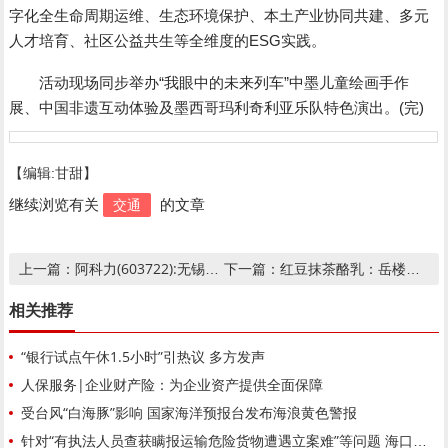
字化全生命周期运维、生态环境保护、本土产业协同共建、多元
人才培育、社区公益共生等全维度的ESG实践。
活动现场同步举办“我眼中的未来列车”中墨儿童绘画手作
展、中国非遗互动体验及墨西哥玛利奇利亚乐队特色演出。(完)
【编辑:甘甜】
交通
继续浏览有关
的文章
阿科力(603722):无锡阿科力科技股份有限公司关于最近五年不存在被证券监管部门和交易所采取监管措施或处罚情况
红豆抹茶酪乳：岳楼兰诠释手工匠心鲜作糖水的核心竞争优势
上一篇：
下一篇：
相关推荐
“银行试点午休1.5小时”引热议 多方发声
人保服务|企业财产险：为企业资产提供全面保障
受台风“白海豚”影响 国家海洋预报台发布海浪黄色警报
针对“有执法人员查获瞒报运输危险货物遭遇立案难”等问题 海口官方通报