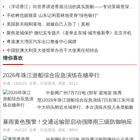
（洋话香江）向世界讲述香港法治的真实面貌——专访英籍资深大律师江乐士
不砍树也能致富 山东让闲置林地变身“绿色银行”
美国新关税刚落地，就被自己人告了｜真相
聚焦老城保护 微纪实专题片《老单走东城·城市焕新季》在京开机
粤港澳大湾区汽车出口整备中心揭牌
中国驻澳大利亚大使馆举办肖千大使离任招待会
猜你喜欢
2026年珠江游船综合应急演练在穗举行
行业资讯
作者：chy123
分类：
浏览：8212
中新网广州7月7日电 (郭军 梁海棠 陈秀
慧)2026年珠江游船综合应急演练7日在珠江东河道
中大码头附近水域举行。本次演练共投入各类船艇
19艘，参演总人数超过240人，有效验证了广州市
暴雨黄色预警！交通运输部启动强降雨三级防御响应
应对珠江水域重大突发事件的快速反应和高效处置
能力。...
行业资讯
作者：chy123
分类：
浏览：6654
中新网6月13日电 据交通运输部微信公众号消