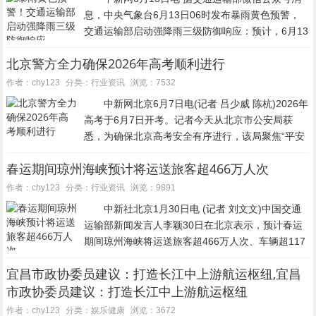
息，中央气象台6月13日06时发布暴雨黄色预警，
交通运输部启动强降雨三级防御响应：预计，6月13
日08时至14日08时，湖南中东部和南部、江西、浙
北京警方全力确保2026年高考顺利进行
江中南部、福建中西部和北部、广东北部和中东
部、...
行业资讯
作者：chy123
分类：
浏览：7532
中新网北京6月7日电(记者 吕少威 陈杭)2026年
高考于6月7日开考。记者今天从北京市公安局获
悉，为确保北京高考安全有序进行，该局聚焦“平安
高考”目标，精心谋划、周密部署，组织多警种、多
春运期间琼州海峡预计将运送旅客超466万人次
部门协同配合，有序推进试卷安全保障、考点及周
边秩...
行业资讯
作者：chy123
分类：
浏览：9891
中新社北京1月30日电 (记者 刘文文)中国交通
运输部新闻发言人李颖30日在北京表示，预计春运
期间琼州海峡将运送旅客超466万人次、车辆超117
万台次，同比分别增长12%和10%。 1月30日，中
宜昌市政协委员建议：打造长江中上游航运枢纽,宜昌
国交通运输部在北京举行例行新...
市政协委员建议：打造长江中上游航运枢纽
娱乐健康
作者：chy123
分类：
浏览：3672