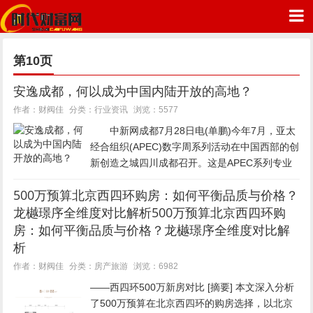
第10页
安逸成都，何以成为中国内陆开放的高地？
行业资讯
作者：财阀佳
分类：
浏览：5577
时代财富网
中新网成都7月28日电(单鹏)今年7月，亚太
经合组织(APEC)数字周系列活动在中国西部的创
新创造之城四川成都召开。这是APEC系列专业
部长会中分量最重、安排最丰富的活动之一。作
500万预算北京西四环购房：如何平衡品质与价格？
为APEC框架下统筹亚太数字领域合作的最高级
龙樾璟序全维度对比解析500万预算北京西四环购
别对话机制，此...
房：如何平衡品质与价格？龙樾璟序全维度对比解
析
房产旅游
作者：财阀佳
分类：
浏览：6982
——西四环500万新房对比 [摘要] 本文深入分析
了500万预算在北京西四环的购房选择，以北京