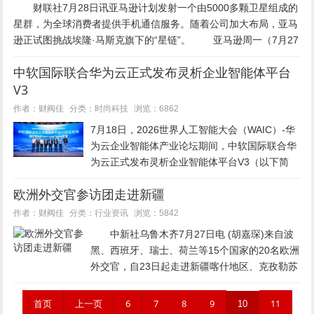
财联社7月28日讯亚马逊计划发射一个由5000多颗卫星组成的
星群，为全球消费者提供手机通信服务。随着公司加大布局，亚马
逊正试图挑战埃隆·马斯克旗下的“星链”。 亚马逊周一（7月27
日）表示，已向美国联邦通信委员会（FC...
中软国际联合华为云正式发布灵析企业智能体平台
V3
时尚科技
作者：财阀佳
分类：
浏览：6862
7月18日，2026世界人工智能大会（WAIC）-华
为云企业智能体产业论坛期间，中软国际联合华
为云正式发布灵析企业智能体平台V3（以下简
称“灵析智能体平台”）。 ▲由左至右：中软国际
欧洲外交官参访团走进新疆
云智能业务集团副总裁田智、中软国际金融业务
集...
行业资讯
作者：财阀佳
分类：
浏览：5842
中新社乌鲁木齐7月27日电 (胡嘉琛)来自波
黑、西班牙、瑞士、荷兰等15个国家的20名欧洲
外交官，自23日起走进新疆喀什地区、克孜勒苏
柯尔克孜自治州、乌鲁木齐市、昌吉回族自治州
等地，进行为期6天的参访，感受当地经济社会
首页
上一页
6
7
8
9
11
10