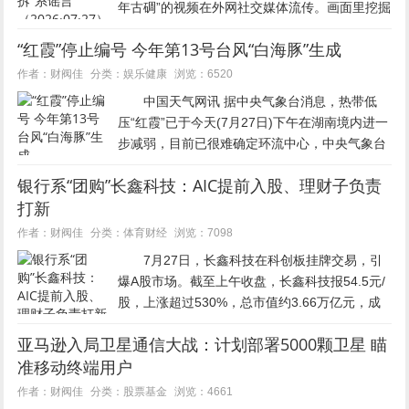
年古碉”的视频在外网社交媒体流传。画面里挖掘
机长臂作业拆除碉式建筑，配上“千年古碉被
“红霞”停止编号 今年第13号台风“白海豚”生成
毁”“藏族文化遭到破坏”的煽动字幕，引发关注。
经记者实地探访...
娱乐健康
作者：财阀佳
分类：
浏览：6520
中国天气网讯 据中央气象台消息，热带低
压“红霞”已于今天(7月27日)下午在湖南境内进一
步减弱，目前已很难确定环流中心，中央气象台
于27日14时对其停止编号。 预计，“红霞”残
银行系“团购”长鑫科技：AIC提前入股、理财子负责
余涡旋将以每小时15公里左右的速度向偏北方向
打新
移动，强度...
体育财经
作者：财阀佳
分类：
浏览：7098
7月27日，长鑫科技在科创板挂牌交易，引
爆A股市场。截至上午收盘，长鑫科技报54.5元/
股，上涨超过530%，总市值约3.66万亿元，成
为目前A股总市值第一。上市首日，长鑫科技收
亚马逊入局卫星通信大战：计划部署5000颗卫星 瞄
盘价为49元/股，较开盘价大涨465.82%...
准移动终端用户
股票基金
作者：财阀佳
分类：
浏览：4661