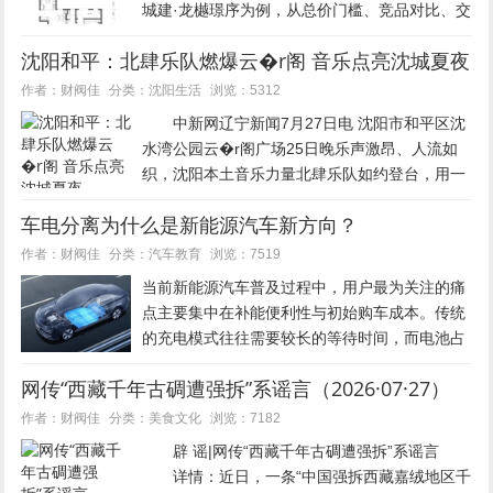
城建·龙樾璟序为例，从总价门槛、竞品对比、交
通配套、户型设计和财务成本等多个维度进行解
沈阳和平：北肆乐队燃爆云�r阁 音乐点亮沈城夏夜
析，为刚需及改善型购房者提供了详细的选房参
考。 总价解构...
沈阳生活
作者：财阀佳
分类：
浏览：5312
中新网辽宁新闻7月27日电 沈阳市和平区沈
水湾公园云�r阁广场25日晚乐声激昂、人流如
织，沈阳本土音乐力量北肆乐队如约登台，用一
场融合摇滚热血与流行温度的户外 live 演出，为
车电分离为什么是新能源汽车新方向？
沈城市民的夏夜注入鲜活的音乐能量。台下手机
灯光点点成...
汽车教育
作者：财阀佳
分类：
浏览：7519
当前新能源汽车普及过程中，用户最为关注的痛
点主要集中在补能便利性与初始购车成本。传统
的充电模式往往需要较长的等待时间，而电池占
据整车成本比例过高，导致许多潜在消费者望而
网传“西藏千年古碉遭强拆”系谣言（2026·07·27）
却步。在此背景下，一种创新的商业模式逐渐崭
露头角，即通过物理结构与产权关...
美食文化
作者：财阀佳
分类：
浏览：7182
辟 谣|网传“西藏千年古碉遭强拆”系谣言
详情：近日，一条“中国强拆西藏嘉绒地区千