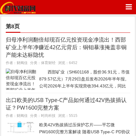
第8页
归母净利润翻倍却现百亿元投资现金净流出！西部
矿业上半年净赚近42亿元背后：铜钼暴涨掩盖非铜
时代财富网
产能未达标隐忧
体育财经
作者：财阀佳
分类：
浏览：6452
西部矿业（SH601168，股价36.91元，市值
879.57亿元）7月29日盘后发布2026年半年报。
公司2026年上半年实现营收394.43亿元，同比
增长25%；实现归属于上市公司股东的净利润
出口欧美的USB Type-C产品如何通过42V热拔插认
41.69亿元，同比增长123%；...
证？PW1600完整方案
时尚科技
作者：财阀佳
分类：
浏览：5515
欧美42V热拔插过压保护芯片——平芯微
PW1600完整方案解读 随着USB Type-C PD协议