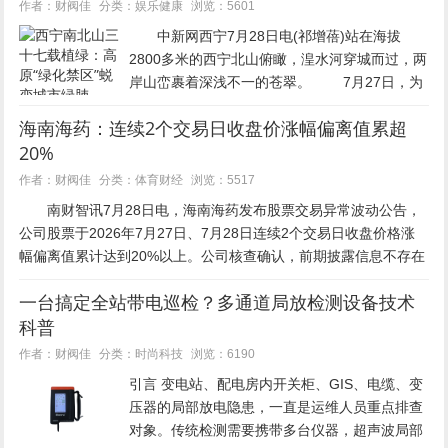
娱乐健康
作者：财阀佳
分类：
浏览：5601
中新网西宁7月28日电(祁增蓓)站在海拔
2800多米的西宁北山俯瞰，湟水河穿城而过，两
岸山峦裹着深浅不一的苍翠。 7月27日，为
期5天的2026年“中国式现代化的万千气象”网络
海南海药：连续2个交易日收盘价涨幅偏离值累超
名人青海行活动在西宁启动，来自省内外的网络
20%
名人代表和媒...
体育财经
作者：财阀佳
分类：
浏览：5517
南财智讯7月28日电，海南海药发布股票交易异常波动公告，
公司股票于2026年7月27日、7月28日连续2个交易日收盘价格涨
幅偏离值累计达到20%以上。公司核查确认，前期披露信息不存在
需要更正或补充之处；未发现公共传媒报道可能...
一台搞定全站带电巡检？多通道局放检测设备技术
科普
时尚科技
作者：财阀佳
分类：
浏览：6190
引言 变电站、配电房内开关柜、GIS、电缆、变
压器的局部放电隐患，一直是运维人员重点排查
对象。传统检测需要携带多台仪器，超声波局部