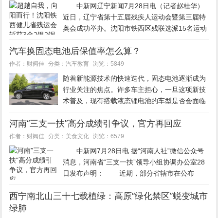
中新网辽宁新闻7月28日电（记者赵桂华）
近日，辽宁省第十五届残疾人运动会暨第三届特
奥会成功举办。沈阳市铁西区残联选派15名运动
员代表沈阳市参赛，全体队员奋勇拼搏、文明参
汽车换固态电池后保值率怎么算？
赛，赛出风格、赛出水平，共收获3金2银2铜的
优异成绩，实现竞技...
汽车教育
作者：财阀佳
分类：
浏览：5849
随着新能源技术的快速迭代，固态电池逐渐成为
行业关注的焦点。许多车主担心，一旦这项新技
术普及，现有搭载液态锂电池的车型是否会面临
大幅贬值。实际上，车辆残值的评估是一个复杂
河南“三支一扶”高分成绩引争议，官方再回应
的体系，并非单纯由电池类型决定，而是受到市
场供需、技术稳定性以及售后保障...
美食文化
作者：财阀佳
分类：
浏览：6579
中新网7月28日电 据“河南人社”微信公众号
消息，河南省“三支一扶”领导小组协调办公室28
日发布声明： 近期，部分省辖市在公布
2026年省“三支一扶”人员招募面试资格确认人员
西宁南北山三十七载植绿：高原“绿化禁区”蜕变城市
名单时，有的省辖市包含笔试成绩，有的省辖市
绿肺
仅公布了人员名...