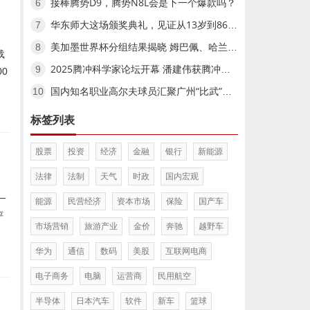
接棒腾势D9，腾势N8L会是下一个爆款吗？
6
华东师大这场颁奖典礼，见证从13岁到86岁的文学奔赴
7
美加墨世界杯分组结果揭晓 姆巴佩、哈兰德小组赛相遇美加墨世界杯分组结果揭晓 姆巴佩、哈兰德小组赛相遇
8
载
2025腾冲科学家论坛开幕 潘建伟获腾冲科学大奖,2025腾冲科学家论坛开幕 潘建伟获腾冲科学大奖
9
0
国内知名职业高尔夫球员汇聚广州“比武”国内知名职业高尔夫球员汇聚广州“比武”
10
标签列表
股票
投资
经济
金融
银行
新能源
法律
法制
天气
时政
国内宏观
一
能源
民营经济
资本市场
保险
国产车
严
市场营销
旅游产业
金价
奔驰
越野车
华为
通信
数码
美股
互联网电商
电子商务
电脑
运营商
民用航空
半导体
日本汽车
软件
新车
篮球