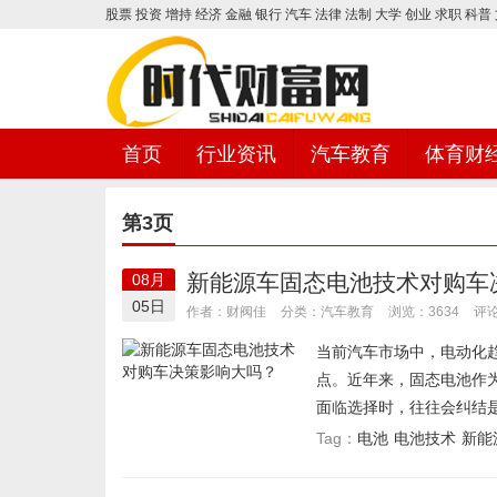
股票
投资
增持
经济
金融
银行
汽车
法律
法制
大学
创业
求职
科普
首页
行业资讯
汽车教育
体育财
第3页
时代财富网
新能源车固态电池技术对购车
08月
05日
汽车教育
作者：财阀佳
分类：
浏览：3634
评论
当前汽车市场中，电动化
点。近年来，固态电池作
面临选择时，往往会纠结是
电池
电池技术
新能
Tag：