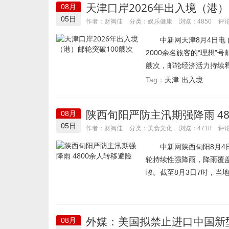
天津口岸2026年出入境（港）
08月
05日
娱乐健康
作者：财阀佳
分类：
浏览：4850
评论
中新网天津8月4日电 (
2000余名旅客的“理想”
艘次，邮轮经济活力持续释放。
天津
出入境
Tag：
陕西旬阳严防主汛期强降雨 4
08月
05日
美食文化
作者：财阀佳
分类：
浏览：4718
评论
中新网陕西旬阳8月4日电
轮持续性强降雨，降雨覆
峻。截至8月3日7时，当地累
外媒：美国拟禁止进口中国新
08月