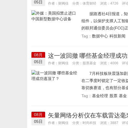
05日
体育财经
作者：财阀佳
分类：
浏览：4726
评论
据路透社4日报道，知情
组件，以保护支撑人工智
的联邦通信委员会(FCC)
数据中心
科技新闻
Tag：
这一波回撤 哪些基金经理成
08月
05日
股票基金
作者：财阀佳
分类：
浏览：4006
评论
7月科技板块震荡加剧，
在二季度时锁定了一定收
靠切换赛道，也有部分基金
基金经理
股票
基金
Tag：
矢量网络分析仪在车载雷达毫
08月
05日
时尚科技
作者：财阀佳
分类：
浏览：3887
评论