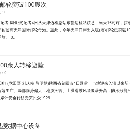
邮轮突破100艘次
：0
记者 周亚强)记者4日从天津边检总站东疆边检站获悉，当天16时许，搭
号邮轮驶离天津国际邮轮母港。至此，今年天津口岸出入境(港)邮轮已突破10
 8...
800余人转移避险
：0
 (党田野 刘庆枝 熊明慧)陕西省旬阳市4日透露，当地迎来入汛以来新
盖范围广、局部雨势偏大，地质灾害、山洪滑坡风险显著升高，防汛形势
计安全转移受灾民众1929...
型数据中心设备