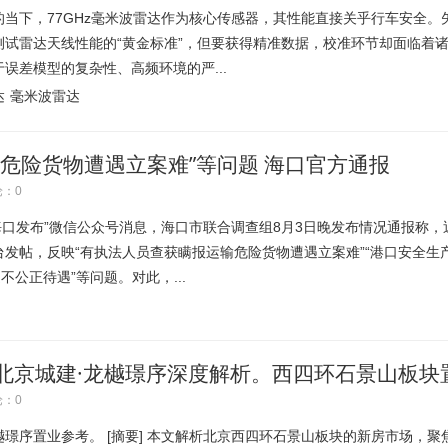
当下，77GHz毫米波雷达作为核心传感器，其性能直接关乎行车安全。
测试雷达天线性能的“黄金标准”，但要获得精准数据，校准环节却面临着
误差模型的复杂性、高频环境的严...
达
毫米波雷达
危险货物遭遇立案难”等问题 海口官方通报
：0
口发布”微信公众号消息，海口市联合调查组8月3日晚发布情况通报称，
发帖，反映“有执法人员查获瞒报运输危险货物遭遇立案难”“港口安全生
不公正待遇”等问题。对此，...
北京城建·龙樾璟序深度解析。西四环石景山板块
深度解析。
：0
璟序置业参考。 [摘要] 本文解析北京西四环石景山板块的新房市场，聚