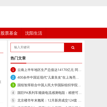
股票基金
沈阳生活
热门文章
云南上半年地区生产总值达14170亿元 同比增长5.1%
1
400余件中国近现代“儿童良友”在上海亮相,400余件中国近现代“儿童良友”在上海亮相
2
在
国组智库联合中国人民大学国际组织学院举办“AI时代的国际组织重构与全球领导力人才战略”研讨会
3
国巨PA系列车规级电流感测电阻：精密可靠的动力守护者
4
北京楼市年末翘尾：12月新房成交124套 二手房回暖明显
5