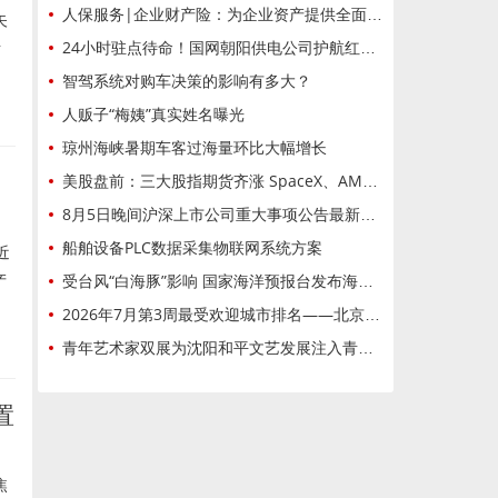
人保服务|企业财产险：为企业资产提供全面保障
矢
24小时驻点待命！国网朝阳供电公司护航红山文化大会
诸
智驾系统对购车决策的影响有多大？
人贩子“梅姨”真实姓名曝光
琼州海峡暑期车客过海量环比大幅增长
美股盘前：三大股指期货齐涨 SpaceX、AMD绩后大跌 美国7月“小非农”不及预期
8月5日晚间沪深上市公司重大事项公告最新快递
船舶设备PLC数据采集物联网系统方案
近
受台风“白海豚”影响 国家海洋预报台发布海浪黄色警报
产
2026年7月第3周最受欢迎城市排名——北京位居全国第12026年7月第3周最受欢迎城市排名——北京位居全国第1
青年艺术家双展为沈阳和平文艺发展注入青春动能
置
焦