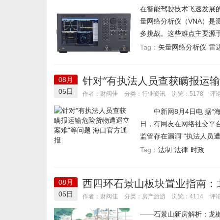
在智能驾驶技术飞速发展的
量网络分析仪（VNA）是
多挑战。这些难点主要源于
矢量网络分析仪
雷
Tag：
针对“有执法人员查获瞒报运输
08月
05日
行业资讯
作者：财阀佳
分类：
浏览：5178
评论
中新网8月4日电 据“海
日，有网友在网络社交平台
监管存在漏洞”“执法人员遭
法制
法律
时政
Tag：
西四环石景山板块置业指南：
08月
业指南：北京城建·龙樾璟序
05日
房产旅游
作者：财阀佳
分类：
浏览：4114
评论
——石景山新房解析：龙樾