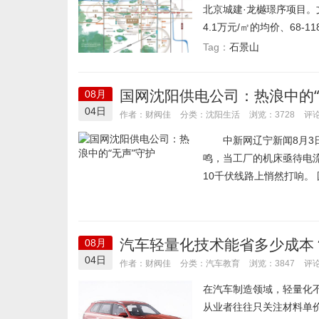
北京城建·龙樾璟序项目
4.1万元/㎡的均价、68-1
石景山
Tag：
国网沈阳供电公司：热浪中的“
08月
04日
沈阳生活
作者：财阀佳
分类：
浏览：3728
评论
中新网辽宁新闻8月3日电
鸣，当工厂的机床亟待电流
10千伏线路上悄然打响。 
汽车轻量化技术能省多少成本
08月
04日
汽车教育
作者：财阀佳
分类：
浏览：3847
评论
在汽车制造领域，轻量化
从业者往往只关注材料单