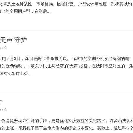
。文章从土地稀缺性、市场格局、区域配套、户型设计等维度，剖析其以约
18㎡的全周期户型，在刚需...
无声”守护
：0
 8月3日，沈阳最高气温35摄氏度。当城市的空调外机发出沉闷的嗡
的强劲驱动，一场关乎民生与经济的“无声”战役，在沈阳市皇姑区的一
国网沈阳供电公...
？
：0
不仅是提升动力性能的手段，更是优化经济效益的关键路径。许多消费者
价的上涨，却忽视了整车生命周期内的综合成本变化。实际上，通过科学