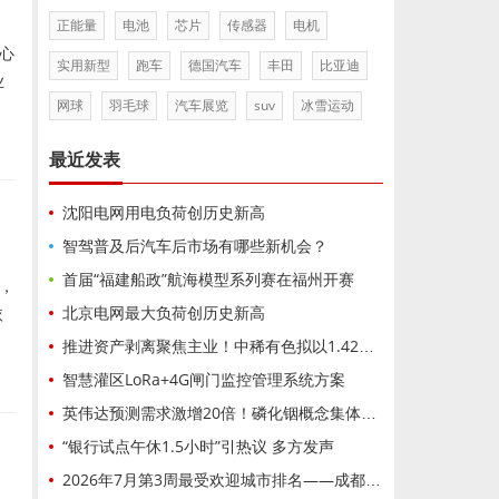
正能量
电池
芯片
传感器
电机
心
实用新型
跑车
德国汽车
丰田
比亚迪
业
网球
羽毛球
汽车展览
suv
冰雪运动
最近发表
沈阳电网用电负荷创历史新高
智驾普及后汽车后市场有哪些新机会？
首届“福建船政”航海模型系列赛在福州开赛
，
北京电网最大负荷创历史新高
依
推进资产剥离聚焦主业！中稀有色拟以1.42亿元底价挂牌出让东电化广晟稀土37%股权，标的企业盈亏波动，交易成功与否、成交价格仍存变数
智慧灌区LoRa+4G闸门监控管理系统方案
英伟达预测需求激增20倍！磷化铟概念集体狂飙，云南锗业3连板
“银行试点午休1.5小时”引热议 多方发声
2026年7月第3周最受欢迎城市排名——成都位居全国第92026年7月第3周最受欢迎城市排名——成都位居全国第9