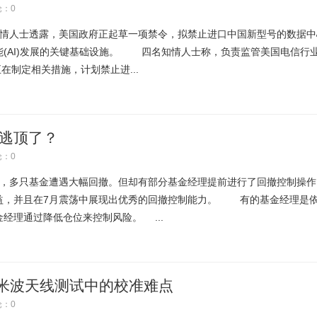
：0
人士透露，美国政府正起草一项禁令，拟禁止进口中国新型号的数据中
能(AI)发展的关键基础设施。 四名知情人士称，负责监管美国电信行
正在制定相关措施，计划禁止进...
功逃顶了？
：0
多只基金遭遇大幅回撤。但却有部分基金经理提前进行了回撤控制操作
益，并且在7月震荡中展现出优秀的回撤控制能力。 有的基金经理是
经理通过降低仓位来控制风险。 ...
米波天线测试中的校准难点
：0