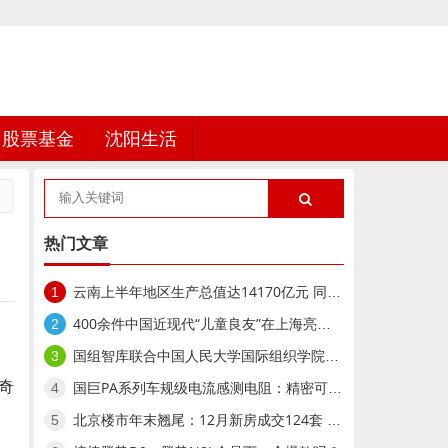
股票基金
沈阳生活
热门文章
云南上半年地区生产总值达14170亿元 同比增长5.1%
1
400余件中国近现代“儿童良友”在上海亮相,400余件中国近现代“儿童良友”在上海亮相
2
国组智库联合中国人民大学国际组织学院举办“AI时代的国际组织重构与全球领导力人才战略”研讨会
3
奇
国巨PA系列车规级电流感测电阻：精密可靠的动力守护者
4
北京楼市年末翘尾：12月新房成交124套 二手房回暖明显
5