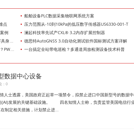
船舶设备PLC数据采集物联网系统方案
难点
压力范围从-10到10kPa的低压数字传感器US6330-001-T
用案例
澜起科技率先试产CXL® 3.2内存扩展控制器
字底座
德思特AutoGNSS 3.0自动化测试软件国标测试方案详解
完整方案
一台搞定全站带电巡检？多通道局放检测设备技术科普
型数据中心设备
论：0
人士透露，美国政府正起草一项禁令，拟禁止进口中国新型号的数据中
能(AI)发展的关键基础设施。 四名知情人士称，负责监管美国电信行
正在制定相关措施，计划禁止进...