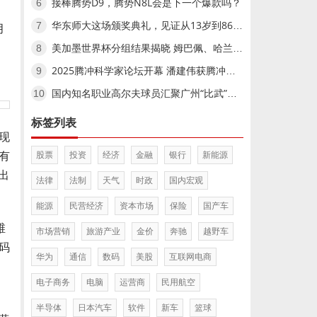
接棒腾势D9，腾势N8L会是下一个爆款吗？
6
华东师大这场颁奖典礼，见证从13岁到86岁的文学奔赴
7
月
美加墨世界杯分组结果揭晓 姆巴佩、哈兰德小组赛相遇美加墨世界杯分组结果揭晓 姆巴佩、哈兰德小组赛相遇
8
2025腾冲科学家论坛开幕 潘建伟获腾冲科学大奖,2025腾冲科学家论坛开幕 潘建伟获腾冲科学大奖
9
国内知名职业高尔夫球员汇聚广州“比武”国内知名职业高尔夫球员汇聚广州“比武”
10
标签列表
现
股票
投资
经济
金融
银行
新能源
有
出
法律
法制
天气
时政
国内宏观
能源
民营经济
资本市场
保险
国产车
维
市场营销
旅游产业
金价
奔驰
越野车
码
华为
通信
数码
美股
互联网电商
电子商务
电脑
运营商
民用航空
半导体
日本汽车
软件
新车
篮球