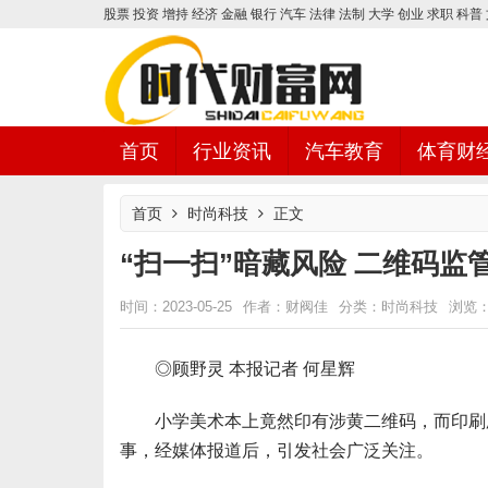
股票
投资
增持
经济
金融
银行
汽车
法律
法制
大学
创业
求职
科普
首页
行业资讯
汽车教育
体育财
首页
时尚科技
正文
“扫一扫”暗藏风险 二维码监管
时代财富网
时尚科技
时间：2023-05-25
作者：财阀佳
分类：
浏览：
◎顾野灵 本报记者 何星辉
小学美术本上竟然印有涉黄二维码，而印刷厂
事，经媒体报道后，引发社会广泛关注。