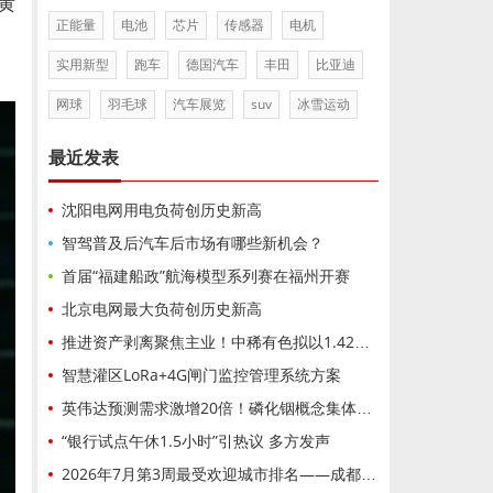
黄
正能量
电池
芯片
传感器
电机
实用新型
跑车
德国汽车
丰田
比亚迪
网球
羽毛球
汽车展览
suv
冰雪运动
最近发表
沈阳电网用电负荷创历史新高
智驾普及后汽车后市场有哪些新机会？
首届“福建船政”航海模型系列赛在福州开赛
北京电网最大负荷创历史新高
推进资产剥离聚焦主业！中稀有色拟以1.42亿元底价挂牌出让东电化广晟稀土37%股权，标的企业盈亏波动，交易成功与否、成交价格仍存变数
智慧灌区LoRa+4G闸门监控管理系统方案
英伟达预测需求激增20倍！磷化铟概念集体狂飙，云南锗业3连板
“银行试点午休1.5小时”引热议 多方发声
2026年7月第3周最受欢迎城市排名——成都位居全国第92026年7月第3周最受欢迎城市排名——成都位居全国第9