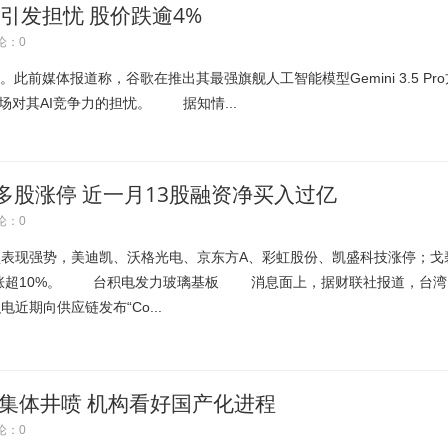
闻引发担忧 股价跌逾4%
论：0
。此前媒体报道称，谷歌在推出其最强旗舰人工智能模型Gemini 3.5 Pro
对其AI竞争力的担忧。 据知情...
股涨停 近一月13股融资净买入过亿
论：0
表现强势，美迪凯、沃格光电、京东方A、彩虹股份、凯盛科技涨停；戈
涨超10%。 台积电发力玻璃基板 消息面上，据财联社报道，台湾
近期向供应链发布“Co...
集体井喷 机构看好国产化进程
论：0