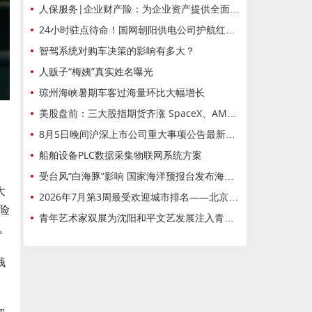
人保服务|企业财产险：为企业资产提供全面保障
24小时驻点待命！国网朝阳供电公司护航红山文化大会
智驾系统对购车决策的影响有多大？
人贩子“梅姨”真实姓名曝光
琼州海峡暑期车客过海量环比大幅增长
美股盘前：三大股指期货齐涨 SpaceX、AMD绩后大跌 美国7月“小非农”不及预期
8月5日晚间沪深上市公司重大事项公告最新快递
船舶设备PLC数据采集物联网系统方案
受台风“白海豚”影响 国家海洋预报台发布海浪黄色警报
大
2026年7月第3周最受欢迎城市排名——北京位居全国第12026年7月第3周最受欢迎城市排名——北京位居全国第1
险
青年艺术家双展为沈阳和平文艺发展注入青春动能
。
钱