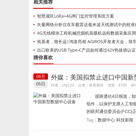
相关推荐
智慧灌区LoRa+4G闸门监控管理系统方案
矢量网络分析仪在车载雷达毫米波天线测试中的校准
4G无线模块工程机械挖掘机装载机远程数据采集应
筑基者，致长远|鸿道亮相 AGIROS开发者大会，筑牢具身智能数
出口欧美的USB Type-C产品如何通过42V热拔插认证？PW1600
猜你喜欢
外媒：美国拟禁止进口中国新
08月
05日
体育财经
作者：chy123
分类：
浏览：4765
评
据路透社4日报道，知情
组件，以保护支撑人工智
的联邦通信委员会(FCC)
数据中心
科技新闻
Tag：