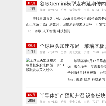
谷歌Gemini模型发布延期传
07月
17日
体育财经
作者：chy123
分类：
浏览：5133
评
美股周四收盘，Alphabet(谷歌母公司)股价跌逾4%
面已落后于原计划数月，因技术表现未达目标，引发市场
谷歌
人工智能
科技新闻
Tag：
全球巨头加速布局！玻璃基板多
06月
17日
美食文化
作者：chy123
分类：
浏览：7090
评
玻璃基板6月17日早盘
迦、帝尔激光、艾森股份
子时报6月16日报道，台积电
融资
股票
科技新闻
Tag：
半导体扩产预期升温 设备板块
05月
25日
美食文化
作者：chy123
分类：
浏览：7127
评