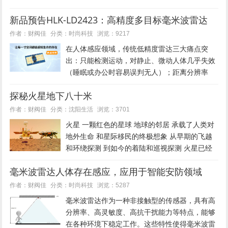
市场已步入高速发展周期，汽车雷达正在从早期
新品预告HLK-LD2423：高精度多目标毫米波雷达
少数高配车型的选装部件，逐步演变为L2及以上
车型的标配感知器件。...
时尚科技
作者：财阀佳
分类：
浏览：9217
在人体感应领域，传统低精度雷达三大痛点突
出：只能检测运动，对静止、微动人体几乎失效
（睡眠或办公时容易误判无人）；距离分辨率
低；多目标追踪能力弱，目标交错便容易丢失或
探秘火星地下八十米
误报。这些问题让智能照明、安防、家居体验大
打折扣——灯该亮时不亮，人没走灯...
沈阳生活
作者：财阀佳
分类：
浏览：3701
火星 一颗红色的星球 地球的邻居 承载了人类对
地外生命 和星际移民的终极想象 从早期的飞越
和环绕探测 到如今的着陆和巡视探测 火星已经
成为人类探测最多 研究程度最高的类地行星
毫米波雷达人体存在感应，应用于智能安防领域
2020年7月23日 我国首...
时尚科技
作者：财阀佳
分类：
浏览：5287
毫米波雷达作为一种非接触型的传感器，具有高
分辨率、高灵敏度、高抗干扰能力等特点，能够
在各种环境下稳定工作。这些特性使得毫米波雷