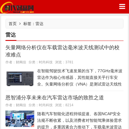
首页
标签：雷达
雷达
矢量网络分析仪在车载雷达毫米波天线测试中的校
时代财富网
准难点
时尚科技
作者：财阀佳
分类：
浏览：3781
在智能驾驶技术飞速发展的当下，77GHz毫米波
雷达作为核心传感器，其性能直接关乎行车安
全。矢量网络分析仪（VNA）是测试雷达天线性
能的“黄金标准”，但要获得精准数据，校准环节
恩智浦分享未来在汽车雷达市场的致胜之道
却面临着诸多挑战。这些难点主要源于误差模型
的复杂性、高频环境的严...
时尚科技
作者：财阀佳
分类：
浏览：8214
随着汽车智能化进程持续提速、各国NCAP安全
法规不断收紧，以及消费者对智能驾乘体验需求
的提升，多重因素合力推动下，车载毫米波雷达